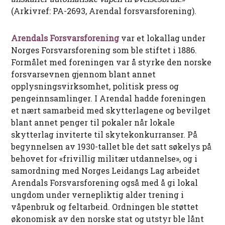
(Arkivref: PA-2693, Arendal forsvarsforening).
Arendals Forsvarsforening
var et lokallag under
Norges Forsvarsforening som ble stiftet i 1886.
Formålet med foreningen var å styrke den norske
forsvarsevnen gjennom blant annet
opplysningsvirksomhet, politisk press og
pengeinnsamlinger. I Arendal hadde foreningen
et nært samarbeid med skytterlagene og bevilget
blant annet penger til pokaler når lokale
skytterlag inviterte til skytekonkurranser. På
begynnelsen av 1930-tallet ble det satt søkelys på
behovet for «frivillig militær utdannelse», og i
samordning med Norges Leidangs Lag arbeidet
Arendals Forsvarsforening også med å gi lokal
ungdom under vernepliktig alder trening i
våpenbruk og feltarbeid. Ordningen ble støttet
økonomisk av den norske stat og utstyr ble lånt