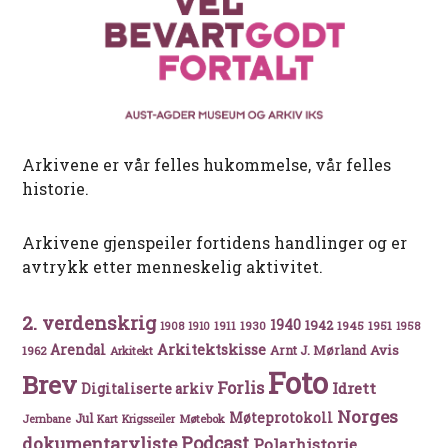
Arkivene er vår felles hukommelse, vår felles
historie.
Arkivene gjenspeiler fortidens handlinger og er
avtrykk etter menneskelig aktivitet.
2. verdenskrig
1940
1942
1911
1930
1945
1951
1908
1910
1958
Arkitektskisse
Arendal
Avis
Arnt J. Mørland
1962
Arkitekt
Foto
Brev
Forlis
Idrett
Digitaliserte arkiv
Norges
Møteprotokoll
Jul
Møtebok
Jernbane
Kart
Krigsseiler
Podcast
dokumentarvliste
Polarhistorie