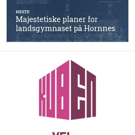
NESTE
Majestetiske planer for
Neste
innlegg:
landsgymnaset på Hornnes