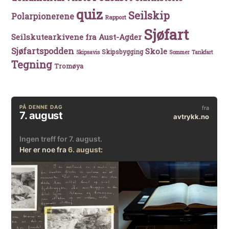
quiz
Seilskip
Polarpionerene
Rapport
Sjøfart
Seilskutearkivene fra Aust-Agder
Sjøfartspodden
Skole
Skipsbygging
Skipsavis
Sommer
Tankfart
Tegning
Tromøya