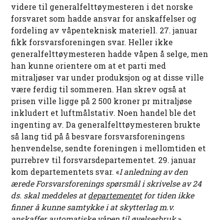
videre til generalfelttøymesteren i det norske
forsvaret som hadde ansvar for anskaffelser og
fordeling av våpenteknisk materiell. 27. januar
fikk forsvarsforeningen svar. Heller ikke
generalfelttøymesteren hadde våpen å selge, men
han kunne orientere om at et parti med
mitraljøser var under produksjon og at disse ville
være ferdig til sommeren. Han skrev også at
prisen ville ligge på 2 500 kroner pr mitraljøse
inkludert et luftmålstativ. Noen handel ble det
ingenting av. Da generalfelttøymesteren brukte
så lang tid på å besvare forsvarsforeningens
henvendelse, sendte foreningen i mellomtiden et
purrebrev til forsvarsdepartementet. 29. januar
kom departementets svar. «
I anledning av den
ærede Forsvarsforenings spørsmål i skrivelse av 24
ds. skal meddeles at
departementet
for tiden ikke
finner å kunne samtykke i at skytterlag m.v.
anskaffer automatiske våpen til øvelsesbruk.
»