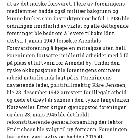
ut av det norske forsvaret. Flere av foreningens
medlemmer hadde også militær bakgrunn og
kunne brukes som instruktører og befal. I 1936 ble
ordningen imidlertid avviklet og alle deltagende
foreninger ble bedt om å levere tilbake lånt
utstyr. I januar 1940 forsøkte Arendals
Forsvarsforening å kjøpe en mitraljøse uten hell.
Foreningen fortsatte imidlertid arbeidet med å få
på plass et luftvern for Arendal by. Under den
tyske okkupasjonen ble foreningens ordinære
arbeid naturlig nok lagt på is. Foreningens
daværende leder, politifullmektig Kåre Jenssen,
ble 23. desember 1942 arrestert for illegalt arbeid
og døde et drøyt år senere i den tyske fangeleiren
Natzweiler. Etter krigen gjenoppstod foreningen
og den 23. mars 1946 ble det holdt
rekonstituerende generalforsamling der lektor
Fridrichsen ble valgt til ny formann. Foreningen
har siden vært aktiv og hadde i 2016 41