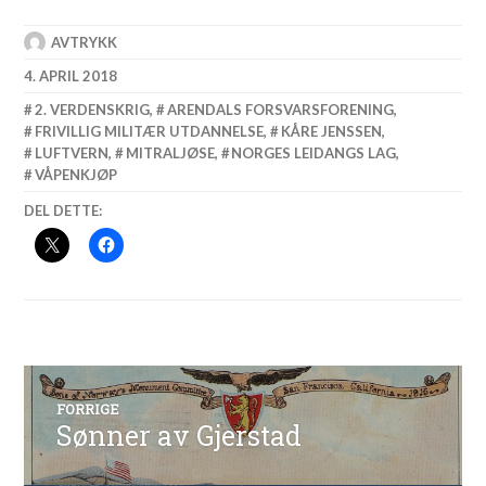
AVTRYKK
4. APRIL 2018
2. VERDENSKRIG
,
ARENDALS FORSVARSFORENING
,
FRIVILLIG MILITÆR UTDANNELSE
,
KÅRE JENSSEN
,
LUFTVERN
,
MITRALJØSE
,
NORGES LEIDANGS LAG
,
VÅPENKJØP
DEL DETTE:
Innleggsnavigasjon
FORRIGE
Sønner av Gjerstad
Forrige
innlegg: