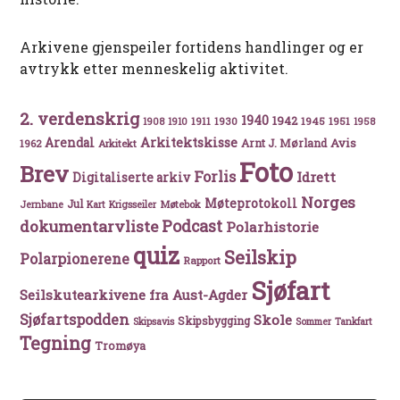
Arkivene gjenspeiler fortidens handlinger og er
avtrykk etter menneskelig aktivitet.
2. verdenskrig
1940
1942
1911
1930
1945
1951
1908
1910
1958
Arkitektskisse
Arendal
Avis
Arnt J. Mørland
1962
Arkitekt
Foto
Brev
Forlis
Idrett
Digitaliserte arkiv
Norges
Møteprotokoll
Jul
Møtebok
Jernbane
Kart
Krigsseiler
Podcast
dokumentarvliste
Polarhistorie
quiz
Seilskip
Polarpionerene
Rapport
Sjøfart
Seilskutearkivene fra Aust-Agder
Sjøfartspodden
Skole
Skipsbygging
Skipsavis
Sommer
Tankfart
Tegning
Tromøya