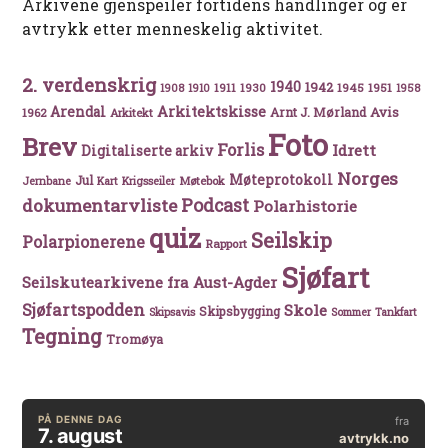
Arkivene gjenspeiler fortidens handlinger og er
avtrykk etter menneskelig aktivitet.
2. verdenskrig
1940
1942
1911
1930
1945
1951
1908
1910
1958
Arkitektskisse
Arendal
Avis
Arnt J. Mørland
1962
Arkitekt
Foto
Brev
Forlis
Idrett
Digitaliserte arkiv
Norges
Møteprotokoll
Jul
Møtebok
Jernbane
Kart
Krigsseiler
Podcast
dokumentarvliste
Polarhistorie
quiz
Seilskip
Polarpionerene
Rapport
Sjøfart
Seilskutearkivene fra Aust-Agder
Sjøfartspodden
Skole
Skipsbygging
Skipsavis
Sommer
Tankfart
Tegning
Tromøya