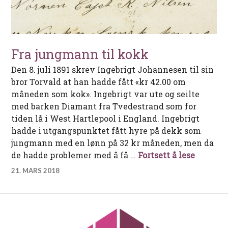
Fra jungmann til kokk
Den 8. juli 1891 skrev Ingebrigt Johannesen til sin
bror Torvald at han hadde fått «kr 42.00 om
måneden som kok». Ingebrigt var ute og seilte
med barken Diamant fra Tvedestrand som for
tiden lå i West Hartlepool i England. Ingebrigt
hadde i utgangspunktet fått hyre på dekk som
jungmann med en lønn på 32 kr måneden, men da
Fra jun
de hadde problemer med å få …
Fortsett å lese
21. MARS 2018