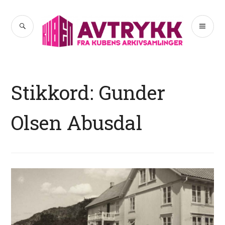
Hopp
til
SØK
PR
Avtrykk
innhold
ME
Stikkord:
Gunder
Olsen Abusdal