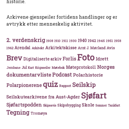
historie.
Arkivene gjenspeiler fortidens handlinger og er
avtrykk etter menneskelig aktivitet.
2. verdenskrig
1940
1942
1911
1930
1945
1951
1908
1910
1958
Arkitektskisse
Arendal
Avis
Arnt J. Mørland
1962
Arkitekt
Foto
Brev
Forlis
Idrett
Digitaliserte arkiv
Norges
Møteprotokoll
Jul
Møtebok
Jernbane
Kart
Krigsseiler
Podcast
dokumentarvliste
Polarhistorie
quiz
Seilskip
Polarpionerene
Rapport
Sjøfart
Seilskutearkivene fra Aust-Agder
Sjøfartspodden
Skole
Skipsbygging
Skipsavis
Sommer
Tankfart
Tegning
Tromøya