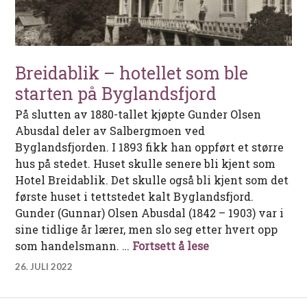
Breidablik – hotellet som ble
starten på Byglandsfjord
På slutten av 1880-tallet kjøpte Gunder Olsen
Abusdal deler av Salbergmoen ved
Byglandsfjorden. I 1893 fikk han oppført et større
hus på stedet. Huset skulle senere bli kjent som
Hotel Breidablik. Det skulle også bli kjent som det
første huset i tettstedet kalt Byglandsfjord.
Gunder (Gunnar) Olsen Abusdal (1842 – 1903) var i
sine tidlige år lærer, men slo seg etter hvert opp
Breidablik – hote
som handelsmann. …
Fortsett å lese
26. JULI 2022