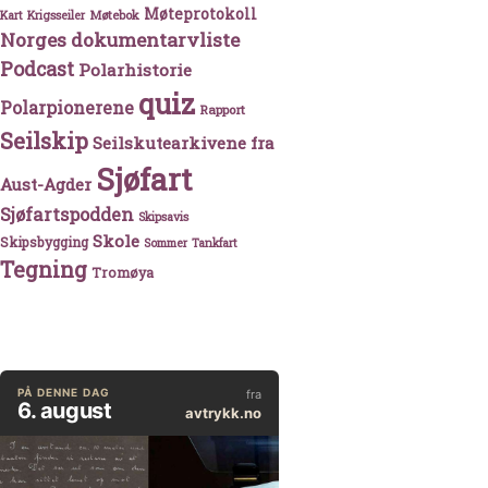
Møteprotokoll
Møtebok
Kart
Krigsseiler
Norges dokumentarvliste
Podcast
Polarhistorie
quiz
Polarpionerene
Rapport
Seilskip
Seilskutearkivene fra
Sjøfart
Aust-Agder
Sjøfartspodden
Skipsavis
Skole
Skipsbygging
Sommer
Tankfart
Tegning
vanna
Tromøya