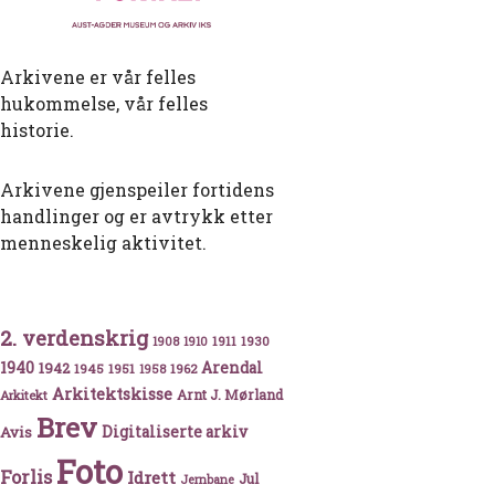
Arkivene er vår felles
hukommelse, vår felles
historie.
Arkivene gjenspeiler fortidens
handlinger og er avtrykk etter
menneskelig aktivitet.
2. verdenskrig
v atomkrig
1911
1930
1908
1910
1940
1942
Arendal
1945
1951
1962
1958
Arkitektskisse
Arnt J. Mørland
Arkitekt
Brev
Avis
Digitaliserte arkiv
Foto
Forlis
Idrett
Jul
Jernbane