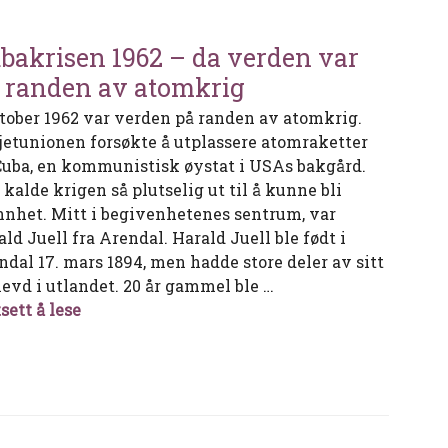
bakrisen 1962 – da verden var
 randen av atomkrig
ktober 1962 var verden på randen av atomkrig.
jetunionen forsøkte å utplassere atomraketter
Cuba, en kommunistisk øystat i USAs bakgård.
 kalde krigen så plutselig ut til å kunne bli
nnhet. Mitt i begivenhetenes sentrum, var
ld Juell fra Arendal. Harald Juell ble født i
ndal 17. mars 1894, men hadde store deler av sitt
 levd i utlandet. 20 år gammel ble …
Cubakrisen 1962 – da verden var på randen a
sett å lese