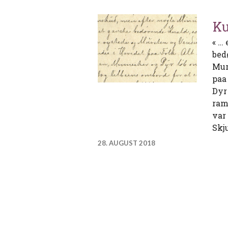
Ku
« …
bed
Mur
paa
Dyr
ram
var
Skj
28. AUGUST 2018