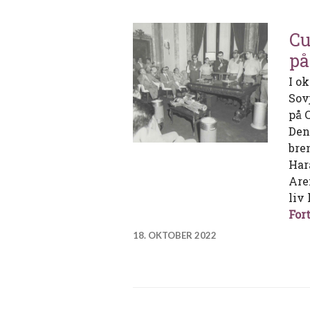
Cu
på
I o
Sov
på 
Den
bre
Hara
Are
liv
Fort
18. OKTOBER 2022