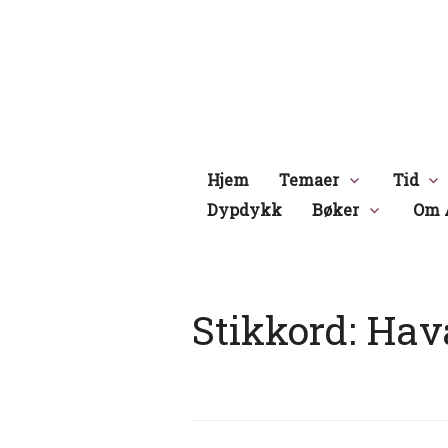
Hopp
til
innhold
Hjem
Temaer
Tid
Dypdykk
Bøker
Om 
Stikkord:
Hav