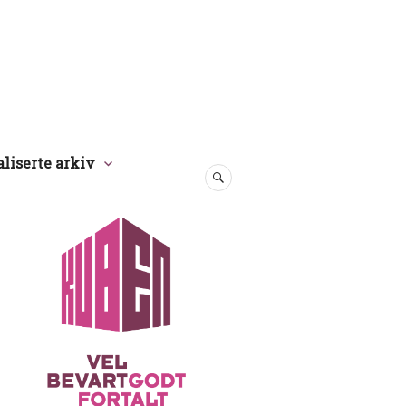
aliserte arkiv
SØK