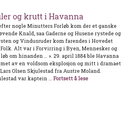
ler og krutt i Havanna
 efter nogle Minutters Forløb kom der et ganske
øvende Knald, saa Gaderne og Husene rystede og
sten og Vindusruder kom farendes i Hovedet
 Folk. Alt var i Forvirring i Byen, Mennesker og
 løb om hinanden … ». 29. april 1884 ble Havanna
met av en voldsom eksplosjon og mitt i dramaet
 Lars Olsen Skjulestad fra Austre Moland.
Kuler og krutt i Ha
ulestad var kaptein …
Fortsett å lese