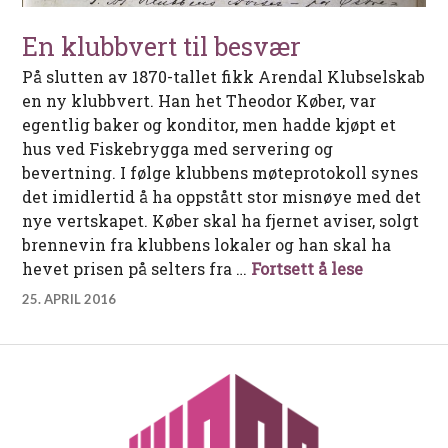
En klubbvert til besvær
På slutten av 1870-tallet fikk Arendal Klubselskab
en ny klubbvert. Han het Theodor Køber, var
egentlig baker og konditor, men hadde kjøpt et
hus ved Fiskebrygga med servering og
bevertning. I følge klubbens møteprotokoll synes
det imidlertid å ha oppstått stor misnøye med det
nye vertskapet. Køber skal ha fjernet aviser, solgt
brennevin fra klubbens lokaler og han skal ha
En klubbve
hevet prisen på selters fra …
Fortsett å lese
25. APRIL 2016