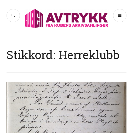
Hopp
til
SØK
PR
Avtrykk
innhold
ME
Stikkord:
Herreklubb