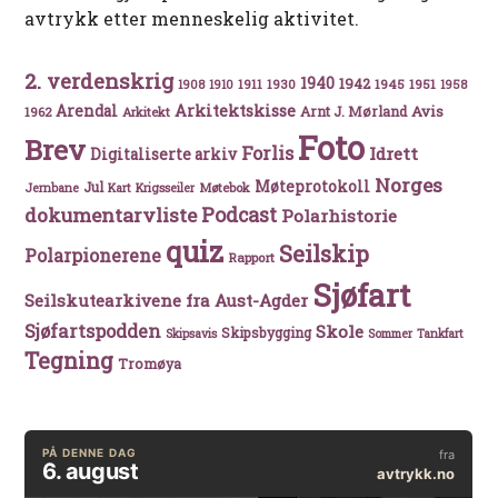
avtrykk etter menneskelig aktivitet.
2. verdenskrig
1940
1942
1911
1930
1945
1951
1908
1910
1958
Arkitektskisse
Arendal
Avis
Arnt J. Mørland
1962
Arkitekt
Foto
Brev
Forlis
Idrett
Digitaliserte arkiv
Norges
Møteprotokoll
Jul
Møtebok
Jernbane
Kart
Krigsseiler
Podcast
dokumentarvliste
Polarhistorie
quiz
Seilskip
Polarpionerene
Rapport
Sjøfart
Seilskutearkivene fra Aust-Agder
Sjøfartspodden
Skole
Skipsbygging
Skipsavis
Sommer
Tankfart
Tegning
Tromøya