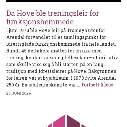
Da Hove ble treningsleir for
funksjonshemmede
I juni 1973 ble Hove leir på Tromøya utenfor
Arendal forvandlet til et samlingspunkt for
idrettsglade funksjonshemmede fra hele landet.
Rundt 45 deltakere møttes for en uke med
trening, konkurranser og fellesskap – et initiativ
som skulle vise seg å bli starten på en lang
tradisjon med idrettsleirer på Hove. Bakgrunnen
for leiren var et byjubileum. I 1973 fylte Arendal
Da Ho
250 år. En jubileumskomite var …
Fortsett å lese
23. JUNI 2026