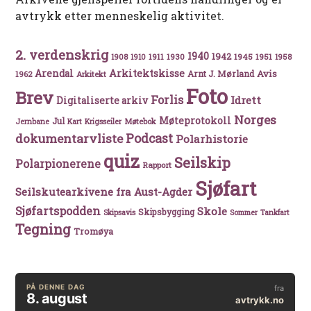
avtrykk etter menneskelig aktivitet.
2. verdenskrig
1940
1942
1911
1930
1945
1951
1908
1910
1958
Arkitektskisse
Arendal
Avis
Arnt J. Mørland
1962
Arkitekt
Foto
Brev
Forlis
Idrett
Digitaliserte arkiv
Norges
Møteprotokoll
Jul
Møtebok
Jernbane
Kart
Krigsseiler
Podcast
dokumentarvliste
Polarhistorie
quiz
Seilskip
Polarpionerene
Rapport
Sjøfart
Seilskutearkivene fra Aust-Agder
Sjøfartspodden
Skole
Skipsbygging
Skipsavis
Sommer
Tankfart
Tegning
Tromøya