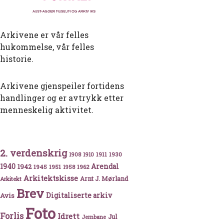
Arkivene er vår felles
hukommelse, vår felles
historie.
Arkivene gjenspeiler fortidens
handlinger og er avtrykk etter
menneskelig aktivitet.
2. verdenskrig
1911
1930
1908
1910
1940
1942
Arendal
1945
1951
1962
1958
Arkitektskisse
Arnt J. Mørland
Arkitekt
Brev
Avis
Digitaliserte arkiv
Foto
Forlis
Idrett
Jul
Jernbane