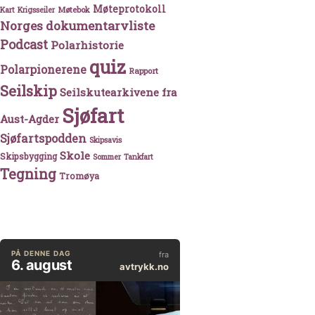
Møteprotokoll
Møtebok
Kart
Krigsseiler
Norges dokumentarvliste
Podcast
Polarhistorie
quiz
Polarpionerene
Rapport
Seilskip
Seilskutearkivene fra
Sjøfart
Aust-Agder
Sjøfartspodden
Skipsavis
Skole
Skipsbygging
Sommer
Tankfart
Tegning
Tromøya