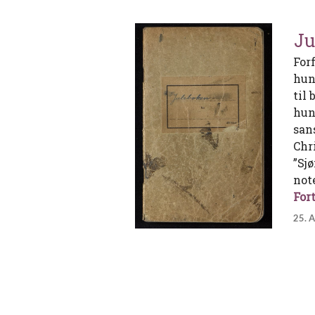
Ju
For
hun
til
hun 
san
Chr
”Sj
not
Fort
25. 