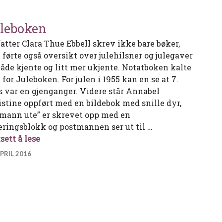
leboken
fatter Clara Thue Ebbell skrev ikke bare bøker,
 førte også oversikt over julehilsner og julegaver
 både kjente og litt mer ukjente. Notatboken kalte
for Juleboken. For julen i 1955 kan en se at 7.
s var en gjenganger. Videre står Annabel
istine oppført med en bildebok med snille dyr,
ømann ute” er skrevet opp med en
eringsblokk og postmannen ser ut til …
Juleboken
sett å lese
APRIL 2016