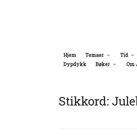
Hopp
til
innhold
Hjem
Temaer
Tid
Dypdykk
Bøker
Om 
Stikkord:
Jul