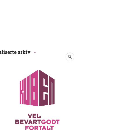
aliserte arkiv
SØK