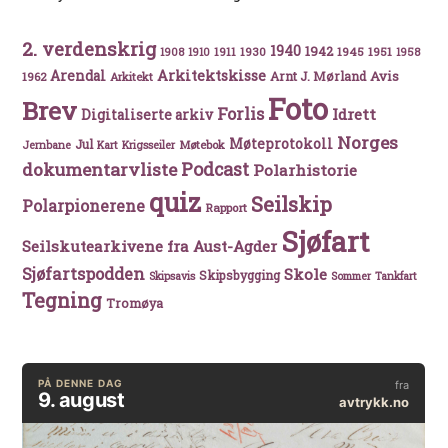
2. verdenskrig
1940
1942
1911
1930
1945
1951
1908
1910
1958
Arkitektskisse
Arendal
Avis
Arnt J. Mørland
1962
Arkitekt
Foto
Brev
Forlis
Idrett
Digitaliserte arkiv
Norges
Møteprotokoll
Jul
Møtebok
Jernbane
Kart
Krigsseiler
Podcast
dokumentarvliste
Polarhistorie
quiz
Seilskip
Polarpionerene
Rapport
Sjøfart
Seilskutearkivene fra Aust-Agder
Sjøfartspodden
Skole
Skipsbygging
Skipsavis
Sommer
Tankfart
Tegning
Tromøya