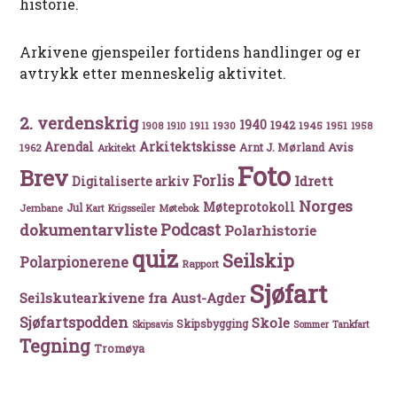
historie.
Arkivene gjenspeiler fortidens handlinger og er
avtrykk etter menneskelig aktivitet.
2. verdenskrig
1940
1942
1911
1930
1945
1951
1908
1910
1958
Arkitektskisse
Arendal
Avis
Arnt J. Mørland
1962
Arkitekt
Foto
Brev
Forlis
Idrett
Digitaliserte arkiv
Norges
Møteprotokoll
Jul
Møtebok
Jernbane
Kart
Krigsseiler
Podcast
dokumentarvliste
Polarhistorie
quiz
Seilskip
Polarpionerene
Rapport
Sjøfart
Seilskutearkivene fra Aust-Agder
Sjøfartspodden
Skole
Skipsbygging
Skipsavis
Sommer
Tankfart
Tegning
Tromøya