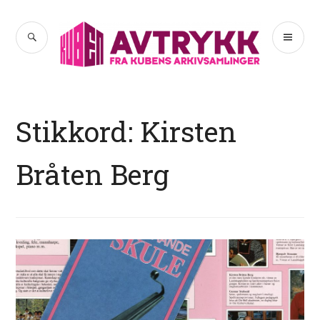
Hopp
til
SØK
PR
Avtrykk
innhold
ME
Stikkord:
Kirsten
Bråten Berg