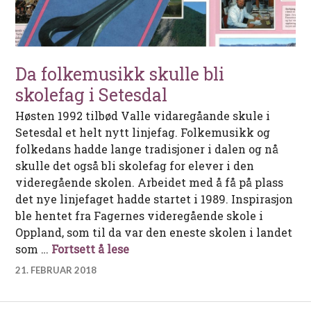
Da folkemusikk skulle bli
skolefag i Setesdal
Høsten 1992 tilbød Valle vidaregåande skule i
Setesdal et helt nytt linjefag. Folkemusikk og
folkedans hadde lange tradisjoner i dalen og nå
skulle det også bli skolefag for elever i den
videregående skolen. Arbeidet med å få på plass
det nye linjefaget hadde startet i 1989. Inspirasjon
ble hentet fra Fagernes videregående skole i
Oppland, som til da var den eneste skolen i landet
Da folkemusikk skulle bli skolef
som …
Fortsett å lese
21. FEBRUAR 2018