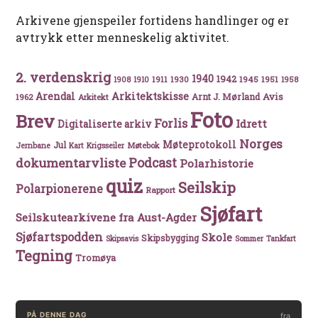
Arkivene gjenspeiler fortidens handlinger og er
avtrykk etter menneskelig aktivitet.
2. verdenskrig
1940
1942
1911
1930
1945
1951
1908
1910
1958
Arkitektskisse
Arendal
Avis
Arnt J. Mørland
1962
Arkitekt
Foto
Brev
Forlis
Idrett
Digitaliserte arkiv
Norges
Møteprotokoll
Jul
Møtebok
Jernbane
Kart
Krigsseiler
Podcast
dokumentarvliste
Polarhistorie
quiz
Seilskip
Polarpionerene
Rapport
Sjøfart
Seilskutearkivene fra Aust-Agder
Sjøfartspodden
Skole
Skipsbygging
Skipsavis
Sommer
Tankfart
Tegning
Tromøya