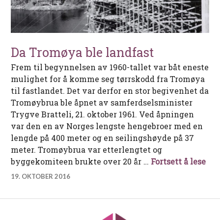
Da Tromøya ble landfast
Frem til begynnelsen av 1960-tallet var båt eneste
mulighet for å komme seg tørrskodd fra Tromøya
til fastlandet. Det var derfor en stor begivenhet da
Tromøybrua ble åpnet av samferdselsminister
Trygve Bratteli, 21. oktober 1961. Ved åpningen
var den en av Norges lengste hengebroer med en
lengde på 400 meter og en seilingshøyde på 37
meter. Tromøybrua var etterlengtet og
Da 
byggekomiteen brukte over 20 år …
Fortsett å lese
19. OKTOBER 2016