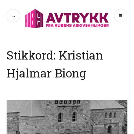
Hopp
til
SØK
PR
Avtrykk
innhold
ME
Stikkord:
Kristian
Hjalmar Biong