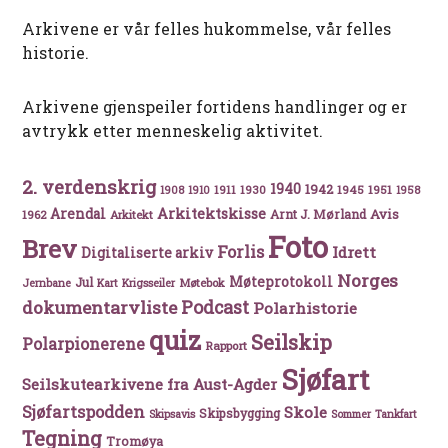
Arkivene er vår felles hukommelse, vår felles
historie.
Arkivene gjenspeiler fortidens handlinger og er
avtrykk etter menneskelig aktivitet.
2. verdenskrig
1940
1942
1911
1930
1945
1951
1908
1910
1958
Arkitektskisse
Arendal
Avis
Arnt J. Mørland
1962
Arkitekt
Foto
Brev
Forlis
Idrett
Digitaliserte arkiv
Norges
Møteprotokoll
Jul
Møtebok
Jernbane
Kart
Krigsseiler
Podcast
dokumentarvliste
Polarhistorie
quiz
Seilskip
Polarpionerene
Rapport
Sjøfart
Seilskutearkivene fra Aust-Agder
Sjøfartspodden
Skole
Skipsbygging
Skipsavis
Sommer
Tankfart
Tegning
Tromøya