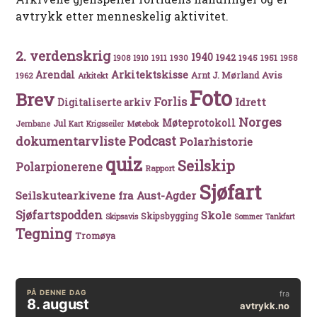
avtrykk etter menneskelig aktivitet.
2. verdenskrig
1940
1942
1911
1930
1945
1951
1908
1910
1958
Arkitektskisse
Arendal
Avis
Arnt J. Mørland
1962
Arkitekt
Foto
Brev
Forlis
Idrett
Digitaliserte arkiv
Norges
Møteprotokoll
Jul
Møtebok
Jernbane
Kart
Krigsseiler
Podcast
dokumentarvliste
Polarhistorie
quiz
Seilskip
Polarpionerene
Rapport
Sjøfart
Seilskutearkivene fra Aust-Agder
Sjøfartspodden
Skole
Skipsbygging
Skipsavis
Sommer
Tankfart
Tegning
Tromøya