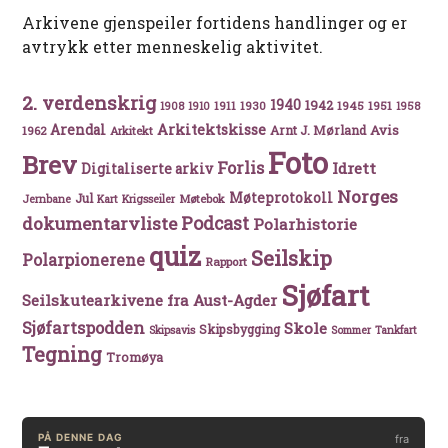
Arkivene gjenspeiler fortidens handlinger og er
avtrykk etter menneskelig aktivitet.
2. verdenskrig
1940
1942
1911
1930
1945
1951
1908
1910
1958
Arkitektskisse
Arendal
Avis
Arnt J. Mørland
1962
Arkitekt
Foto
Brev
Forlis
Idrett
Digitaliserte arkiv
Norges
Møteprotokoll
Jul
Møtebok
Jernbane
Kart
Krigsseiler
Podcast
dokumentarvliste
Polarhistorie
quiz
Seilskip
Polarpionerene
Rapport
Sjøfart
Seilskutearkivene fra Aust-Agder
Sjøfartspodden
Skole
Skipsbygging
Skipsavis
Sommer
Tankfart
Tegning
Tromøya