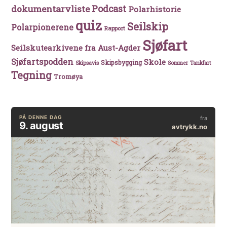
Podcast
dokumentarvliste
Polarhistorie
quiz
Seilskip
Polarpionerene
Rapport
Sjøfart
Seilskutearkivene fra Aust-Agder
Sjøfartspodden
Skole
Skipsbygging
Skipsavis
Sommer
Tankfart
Tegning
Tromøya