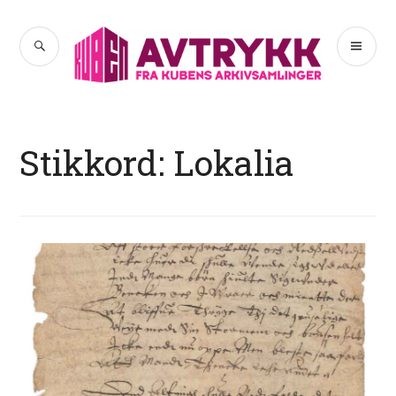
Hopp
til
SØK
PR
Avtrykk
innhold
ME
Stikkord:
Lokalia