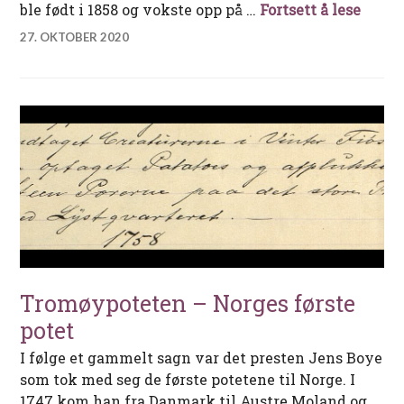
Minne
ble født i 1858 og vokste opp på …
Fortsett å lese
27. OKTOBER 2020
Tromøypoteten – Norges første
potet
I følge et gammelt sagn var det presten Jens Boye
som tok med seg de første potetene til Norge. I
1747 kom han fra Danmark til Austre Moland og