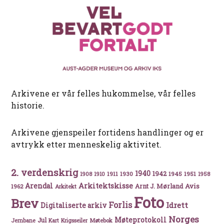
Arkivene er vår felles hukommelse, vår felles
historie.
Arkivene gjenspeiler fortidens handlinger og er
avtrykk etter menneskelig aktivitet.
2. verdenskrig
1940
1942
1911
1930
1945
1951
1908
1910
1958
Arkitektskisse
Arendal
Avis
Arnt J. Mørland
1962
Arkitekt
Foto
Brev
Forlis
Idrett
Digitaliserte arkiv
Norges
Møteprotokoll
Jul
Møtebok
Jernbane
Kart
Krigsseiler