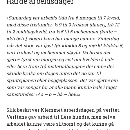
Harde arbeidsdager
«
Sumardag var arbeids tida fra 6 morgen til 7 kveld,
med disse fristunder: ½ 9 til 9 frukost (dauer), frå 12
til 2 middagskvild, fra ½ 5 til 5 mellemmat (kaffe –
øktebete), «kjært barn har mange namn». Vinterdag
når det ikkje var ljost før klokka 8 og mørkt klokka 5,
vart frukost og mellemmat sløyfa. Da bruka dei
gjerne fyrst om morgen og sist om kvelden å hale
eller bera fram frå materialhaugane dei emne dei
skulde bruka om dagen anten det no var til
spanteplanen eller hoggeplassen. Det var gjerne ein
som var songar for at alle mann kunde hale i taget
samstundes: «Aa – o – hå – hoi!»
»
Slik beskriver Klemmet arbeidsdagen på verftet.
Verftene gav arbeid til flere hundre, men selve
arbeidet kunne være slitsomt og det kunne gå