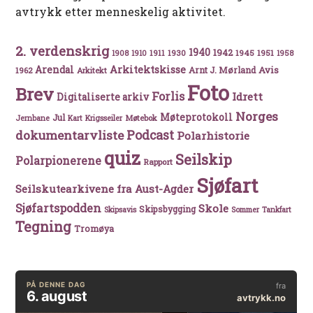
avtrykk etter menneskelig aktivitet.
2. verdenskrig
1940
1942
1911
1930
1945
1951
1908
1910
1958
Arkitektskisse
Arendal
Avis
Arnt J. Mørland
1962
Arkitekt
Foto
Brev
Forlis
Idrett
Digitaliserte arkiv
Norges
Møteprotokoll
Jul
Møtebok
Jernbane
Kart
Krigsseiler
Podcast
dokumentarvliste
Polarhistorie
quiz
Seilskip
Polarpionerene
Rapport
Sjøfart
Seilskutearkivene fra Aust-Agder
Sjøfartspodden
Skole
Skipsbygging
Skipsavis
Sommer
Tankfart
Tegning
Tromøya