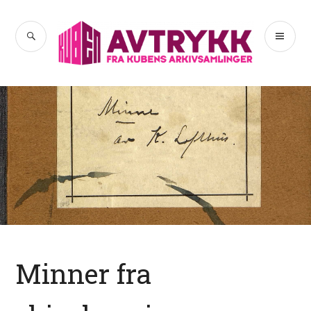
Hopp
til
SØK
PR
Avtrykk
innhold
ME
Minner fra