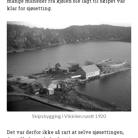
mange måneder fra kjølen ble lagt til skipet var
klar for sjøsetting.
Skipsbygging i Vikkilen rundt 1920
Det var derfor ikke så rart at selve sjøsettingen,