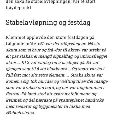
den såkalte stabelavløpningen, var et stort
høydepunkt.
Stabelavløpning og festdag
Klemmet opplevde den store festdagen på
følgende måte: «
Så var det «dåpsdagen». Nå sto
skuta som ei brur og frå «for til akter» var strekt på
eit par stakar, ei mengd signalflag, og unionsflagget
akter … Kl 2 var vanleg tid å la skipet gå. Så var
gjengen sagt til å «ta blokkene» … Og snart var ho i
full fart mot sitt rette element. … Straks skuta var
komen i sig, tok hurraer og veifting til av dei mange
som var krabba om bord, og her var ungdommen i
fleirtal. På land stod att svart av folk menn og
kvinner, og dei næraste på spanteplanet handtoks
med reidarar og byggmeister til lukka med
«Folkefesten»
».