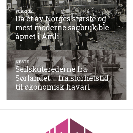
Innleggsnavigasjon
FORRIGE
Da et av Norges største og
Forrige
innlegg:
mest moderne sagbruk ble
åpnet i Åmli
NESTE
Seilskuterederne fra
Neste
innlegg:
Sørlandet – fra storhetstid
til økonomisk havari