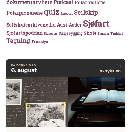
Podcast
dokumentarvliste
Polarhistorie
quiz
Seilskip
Polarpionerene
Rapport
Sjøfart
Seilskutearkivene fra Aust-Agder
Sjøfartspodden
Skole
Skipsbygging
Skipsavis
Sommer
Tankfart
Tegning
Tromøya