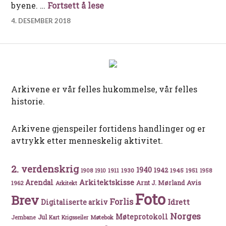
Dypvåg Sjømannsforening – fo
byene. …
Fortsett å lese
4. DESEMBER 2018
Arkivene er vår felles hukommelse, vår felles
historie.
Arkivene gjenspeiler fortidens handlinger og er
avtrykk etter menneskelig aktivitet.
2. verdenskrig
1940
1942
1911
1930
1945
1951
1908
1910
1958
Arkitektskisse
Arendal
Avis
Arnt J. Mørland
1962
Arkitekt
Foto
Brev
Forlis
Idrett
Digitaliserte arkiv
Norges
Møteprotokoll
Jul
Møtebok
Jernbane
Kart
Krigsseiler