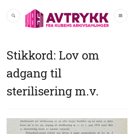
Hopp
til
SØK
PR
Avtrykk
innhold
ME
Stikkord:
Lov om
adgang til
sterilisering m.v.