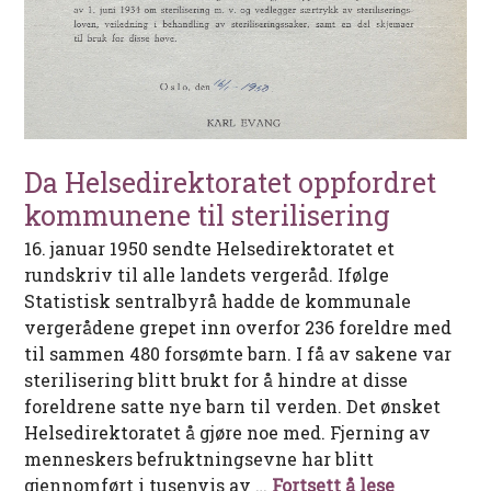
Da Helsedirektoratet oppfordret
kommunene til sterilisering
16. januar 1950 sendte Helsedirektoratet et
rundskriv til alle landets vergeråd. Ifølge
Statistisk sentralbyrå hadde de kommunale
vergerådene grepet inn overfor 236 foreldre med
til sammen 480 forsømte barn. I få av sakene var
sterilisering blitt brukt for å hindre at disse
foreldrene satte nye barn til verden. Det ønsket
Helsedirektoratet å gjøre noe med. Fjerning av
menneskers befruktningsevne har blitt
Da Helsedi
gjennomført i tusenvis av …
Fortsett å lese