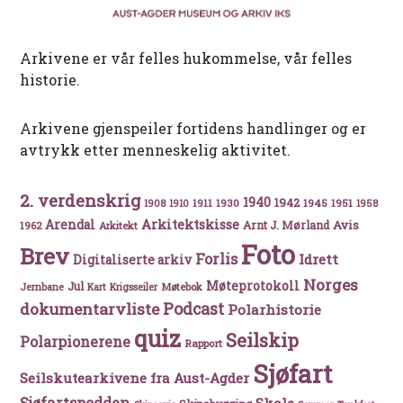
Arkivene er vår felles hukommelse, vår felles
historie.
Arkivene gjenspeiler fortidens handlinger og er
avtrykk etter menneskelig aktivitet.
2. verdenskrig
1940
1942
1911
1930
1945
1951
1908
1910
1958
Arkitektskisse
Arendal
Avis
Arnt J. Mørland
1962
Arkitekt
Foto
Brev
Forlis
Idrett
Digitaliserte arkiv
Norges
Møteprotokoll
Jul
Møtebok
Jernbane
Kart
Krigsseiler
Podcast
dokumentarvliste
Polarhistorie
quiz
Seilskip
Polarpionerene
Rapport
Sjøfart
Seilskutearkivene fra Aust-Agder
Sjøfartspodden