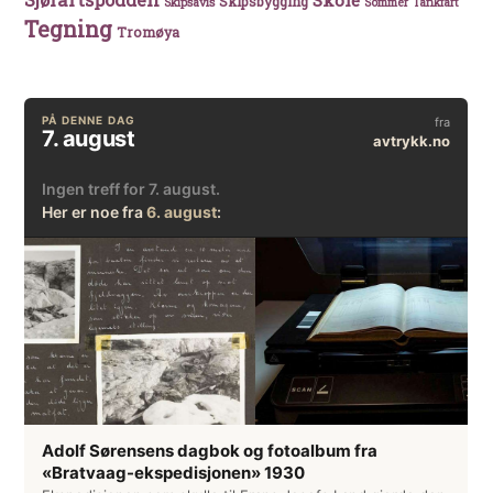
Skole
Skipsbygging
Skipsavis
Sommer
Tankfart
Tegning
Tromøya