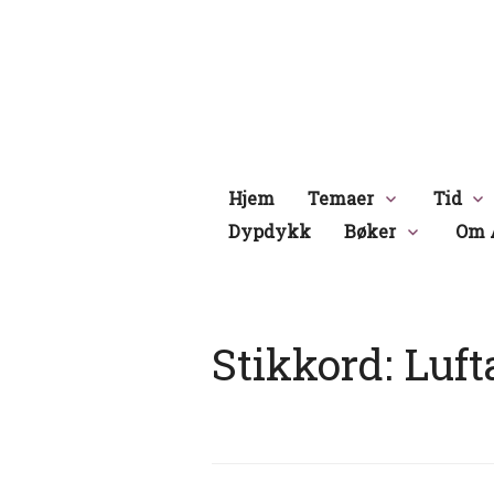
Hopp
til
innhold
Hjem
Temaer
Tid
Dypdykk
Bøker
Om 
Stikkord:
Luft