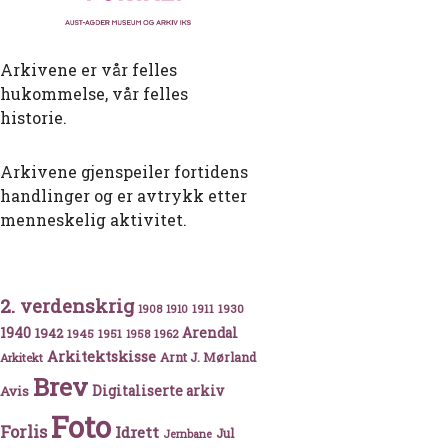
Arkivene er vår felles
hukommelse, vår felles
historie.
Arkivene gjenspeiler fortidens
handlinger og er avtrykk etter
menneskelig aktivitet.
2. verdenskrig
1911
1930
1908
1910
1940
1942
Arendal
1945
1951
1962
1958
Arkitektskisse
Arnt J. Mørland
Arkitekt
Brev
Avis
Digitaliserte arkiv
Foto
Forlis
Idrett
Jul
Jernbane