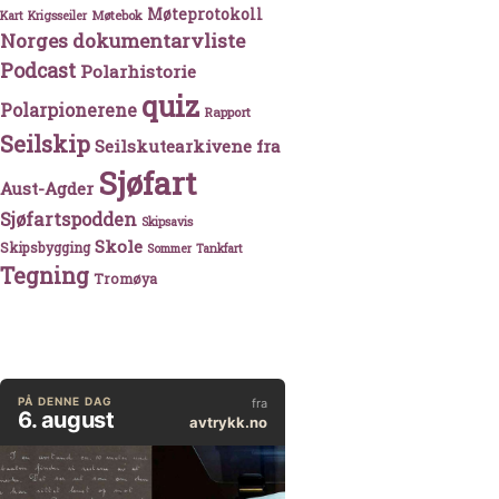
Møteprotokoll
Møtebok
Kart
Krigsseiler
Norges dokumentarvliste
Podcast
Polarhistorie
quiz
Polarpionerene
Rapport
Seilskip
Seilskutearkivene fra
Sjøfart
Aust-Agder
Sjøfartspodden
Skipsavis
Skole
Skipsbygging
Sommer
Tankfart
Tegning
Tromøya