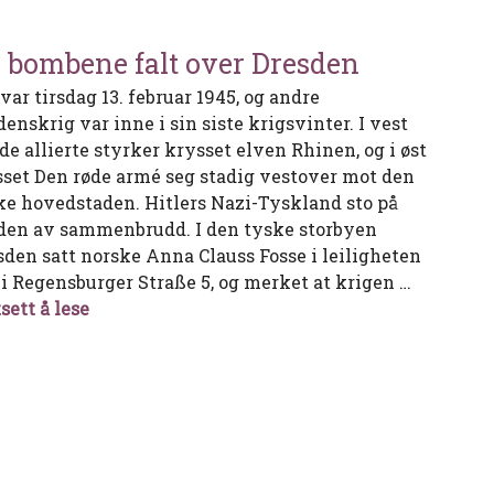
 bombene falt over Dresden
var tirsdag 13. februar 1945, og andre
enskrig var inne i sin siste krigsvinter. I vest
de allierte styrker krysset elven Rhinen, og i øst
sset Den røde armé seg stadig vestover mot den
ke hovedstaden. Hitlers Nazi-Tyskland sto på
den av sammenbrudd. I den tyske storbyen
sden satt norske Anna Clauss Fosse i leiligheten
, i Regensburger Straße 5, og merket at krigen …
Da bombene falt over Dresden
sett å lese