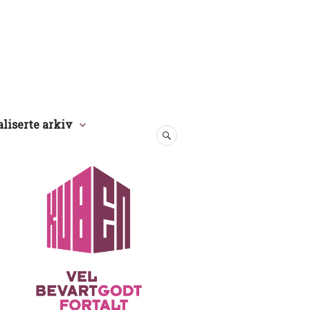
aliserte arkiv
SØK