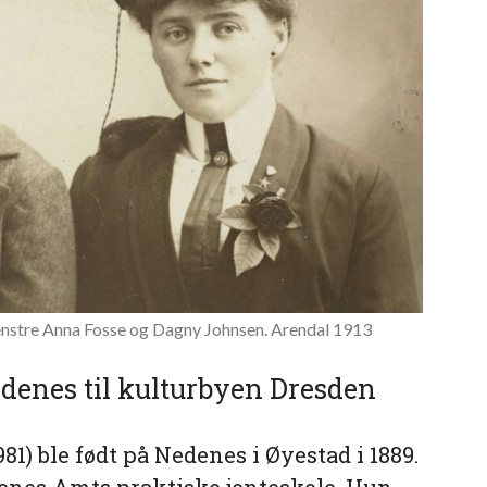
 venstre Anna Fosse og Dagny Johnsen. Arendal 1913
edenes til kulturbyen Dresden
81) ble født på Nedenes i Øyestad i 1889.
enes Amts praktiske jenteskole. Hun