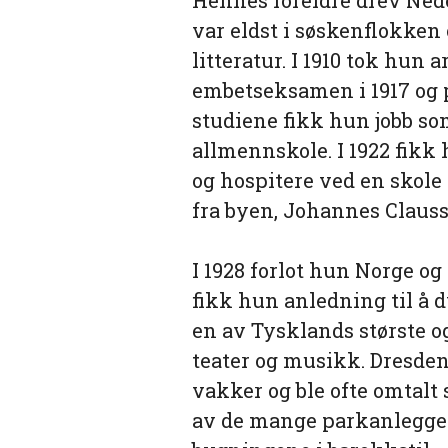
var eldst i søskenflokken o
litteratur. I 1910 tok hun 
embetseksamen i 1917 og p
studiene fikk hun jobb so
allmennskole. I 1922 fikk 
og hospitere ved en skole 
fra byen, Johannes Clauss,
I 1928 forlot hun Norge og
fikk hun anledning til å d
en av Tysklands største o
teater og musikk. Dresden
vakker og ble ofte omtalt
av de mange parkanleggen