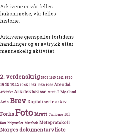
Arkivene er vår felles
hukommelse, vår felles
historie.
Arkivene gjenspeiler fortidens
handlinger og er avtrykk etter
menneskelig aktivitet.
2. verdenskrig
1911
1930
1908
1910
1940
1942
Arendal
1945
1951
1962
1958
Arkitektskisse
Arnt J. Mørland
Arkitekt
Brev
Avis
Digitaliserte arkiv
Foto
Forlis
Idrett
Jul
Jernbane
Møteprotokoll
Møtebok
Kart
Krigsseiler
Norges dokumentarvliste