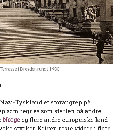
Terrasse i Dresden rundt 1900
n
 Nazi-Tyskland et storangrep på
rep som regnes som starten på andre
le
Norge
og flere andre europeiske land
ske styrker. Krigen raste videre i flere