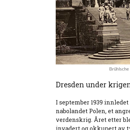
Brühlsche 
Dresden under krige
I september 1939 innledet
nabolandet Polen, et ang
verdenskrig. Året etter b
invadert og okkupert av ty