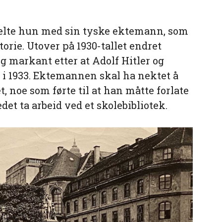
 delte hun med sin tyske ektemann, som
torie. Utover på 1930-tallet endret
 markant etter at Adolf Hitler og
 i 1933. Ektemannen skal ha nektet å
t, noe som førte til at han måtte forlate
edet ta arbeid ved et skolebibliotek.