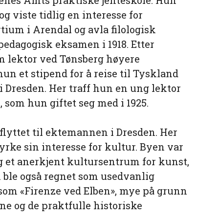
g viste tidlig en interesse for
artium i Arendal og avla filologisk
edagogisk eksamen i 1918. Etter
m lektor ved Tønsberg høyere
hun et stipend for å reise til Tyskland
i Dresden. Her traff hun en ung lektor
 som hun giftet seg med i 1925.
 flyttet til ektemannen i Dresden. Her
yrke sin interesse for kultur. Byen var
g et anerkjent kultursentrum for kunst,
 ble også regnet som usedvanlig
 som «Firenze ved Elben», mye på grunn
e og de praktfulle historiske