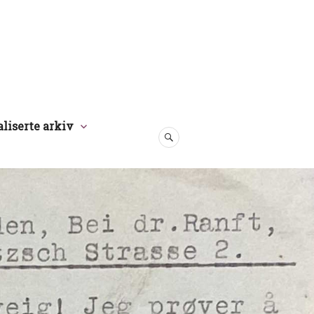
aliserte arkiv
SØK