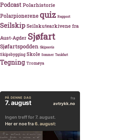
Podcast
Polarhistorie
quiz
Polarpionerene
Rapport
Seilskip
Seilskutearkivene fra
Sjøfart
Aust-Agder
Sjøfartspodden
Skipsavis
Skole
Skipsbygging
Sommer
Tankfart
Tegning
Tromøya