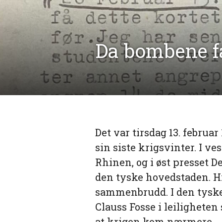
Da bombene fa
Det var tirsdag 13. februa
sin siste krigsvinter. I ve
Rhinen, og i øst presset 
den tyske hovedstaden. H
sammenbrudd. I den tyske
Clauss Fosse i leiligheten
at krigen kom nærmere.