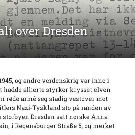
lt over Dresden
r 1945, og andre verdenskrig var inne i
st hadde allierte styrker krysset elven
Den røde armé seg stadig vestover mot
itlers Nazi-Tyskland sto på randen av
 storbyen Dresden satt norske Anna
 sin, i Regensburger Straße 5, og merket