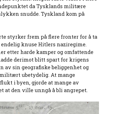
ndepunktet da Tysklands militære
gslykken snudde. Tyskland kom på
rte styrker frem på flere fronter for å ta
 endelig knuse Hitlers naziregime.
ner etter harde kamper og omfattende
adde derimot blitt spart for krigens
n av sin geografiske beliggenhet og
 militært ubetydelig. At mange
flukt i byen, gjorde at mange av
 at den ville unngå å bli angrepet.