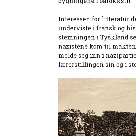
bygningene i barokkstil.
Interessen for litteratur
underviste i fransk og his
stemningen i Tyskland seg
nazistene kom til makten
melde seg inn i nazipartie
lærerstillingen sin og i st