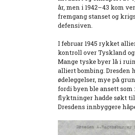
år, men i 1942–43 kom ve
fremgang stanset og kri
defensiven.
I februar 1945 rykket allie
kontroll over Tyskland og
Mange tyske byer lå i rui
alliert bombing. Dresden h
ødeleggelser, mye på grun
fordi byen ble ansett som
flyktninger hadde søkt til
Dresdens innbyggere håpet