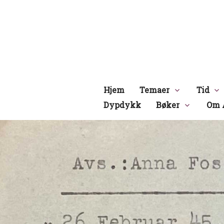
Hopp
til
innhold
Hjem
Temaer
Tid
Dypdykk
Bøker
Om 