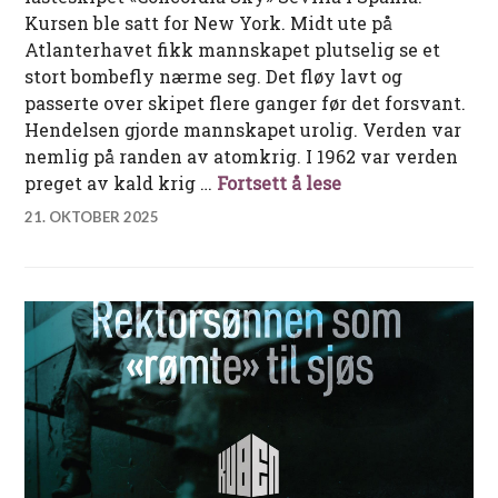
Kursen ble satt for New York. Midt ute på
Atlanterhavet fikk mannskapet plutselig se et
stort bombefly nærme seg. Det fløy lavt og
passerte over skipet flere ganger før det forsvant.
Hendelsen gjorde mannskapet urolig. Verden var
nemlig på randen av atomkrig. I 1962 var verden
I rom sjø under C
preget av kald krig …
Fortsett å lese
21. OKTOBER 2025