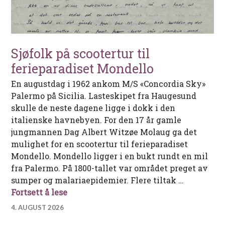
Sjøfolk på scootertur til
ferieparadiset Mondello
En augustdag i 1962 ankom M/S «Concordia Sky»
Palermo på Sicilia. Lasteskipet fra Haugesund
skulle de neste dagene ligge i dokk i den
italienske havnebyen. For den 17 år gamle
jungmannen Dag Albert Witzøe Molaug ga det
mulighet for en scootertur til ferieparadiset
Mondello. Mondello ligger i en bukt rundt en mil
fra Palermo. På 1800-tallet var området preget av
sumper og malariaepidemier. Flere tiltak …
Sjøfolk på scootertur til ferieparadiset
Fortsett å lese
4. AUGUST 2026