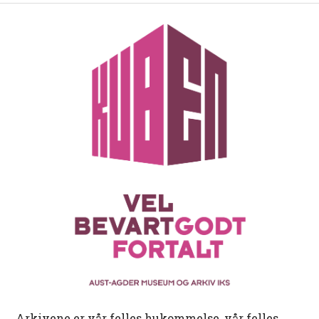
Arkivene er vår felles hukommelse, vår felles