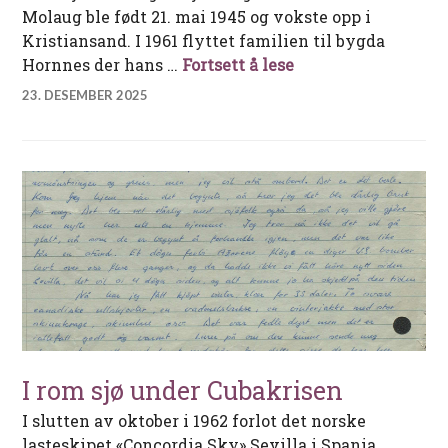
Molaug ble født 21. mai 1945 og vokste opp i
Kristiansand. I 1961 flyttet familien til bygda
Julekveld under stj
Hornnes der hans …
Fortsett å lese
23. DESEMBER 2025
I rom sjø under Cubakrisen
I slutten av oktober i 1962 forlot det norske
lasteskipet «Concordia Sky» Sevilla i Spania.