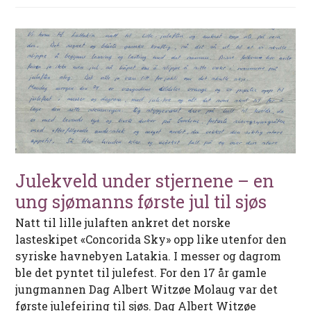
Julekveld under stjernene – en
ung sjømanns første jul til sjøs
Natt til lille julaften ankret det norske
lasteskipet «Concorida Sky» opp like utenfor den
syriske havnebyen Latakia. I messer og dagrom
ble det pyntet til julefest. For den 17 år gamle
jungmannen Dag Albert Witzøe Molaug var det
første julefeiring til sjøs. Dag Albert Witzøe