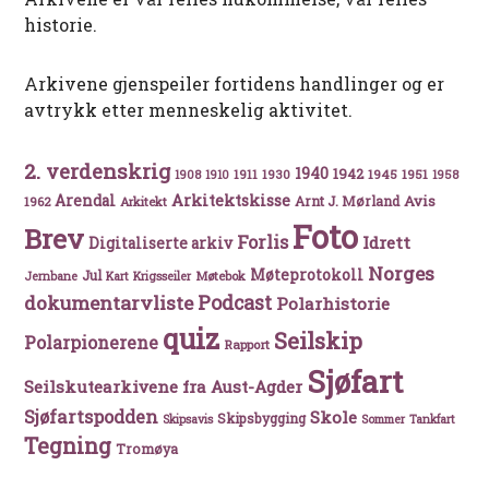
historie.
Arkivene gjenspeiler fortidens handlinger og er
avtrykk etter menneskelig aktivitet.
2. verdenskrig
1940
1942
1911
1930
1945
1951
1908
1910
1958
Arkitektskisse
Arendal
Avis
Arnt J. Mørland
1962
Arkitekt
Foto
Brev
Forlis
Idrett
Digitaliserte arkiv
Norges
Møteprotokoll
Jul
Møtebok
Jernbane
Kart
Krigsseiler
Podcast
dokumentarvliste
Polarhistorie
quiz
Seilskip
Polarpionerene
Rapport
Sjøfart
Seilskutearkivene fra Aust-Agder
Sjøfartspodden
Skole
Skipsbygging
Skipsavis
Sommer
Tankfart
Tegning
Tromøya