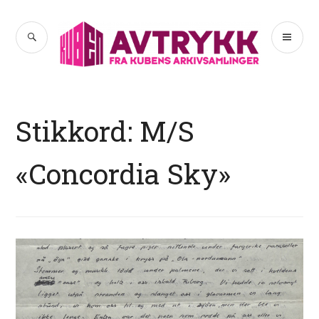
Hopp
til
SØK
PR
Avtrykk
innhold
ME
Stikkord:
M/S
«Concordia Sky»