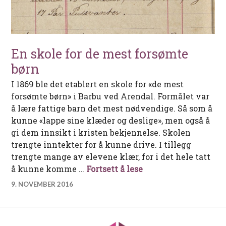
En skole for de mest forsømte
børn
I 1869 ble det etablert en skole for «de mest
forsømte børn» i Barbu ved Arendal. Formålet var
å lære fattige barn det mest nødvendige. Så som å
kunne «lappe sine klæder og deslige», men også å
gi dem innsikt i kristen bekjennelse. Skolen
trengte inntekter for å kunne drive. I tillegg
trengte mange av elevene klær, for i det hele tatt
En skole for de mest
å kunne komme …
Fortsett å lese
9. NOVEMBER 2016