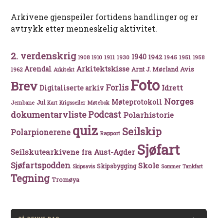
Arkivene gjenspeiler fortidens handlinger og er
avtrykk etter menneskelig aktivitet.
2. verdenskrig
1940
1942
1911
1930
1945
1951
1908
1910
1958
Arkitektskisse
Arendal
Avis
Arnt J. Mørland
1962
Arkitekt
Foto
Brev
Forlis
Idrett
Digitaliserte arkiv
Norges
Møteprotokoll
Jul
Møtebok
Jernbane
Kart
Krigsseiler
Podcast
dokumentarvliste
Polarhistorie
quiz
Seilskip
Polarpionerene
Rapport
Sjøfart
Seilskutearkivene fra Aust-Agder
Sjøfartspodden
Skole
Skipsbygging
Skipsavis
Sommer
Tankfart
Tegning
Tromøya