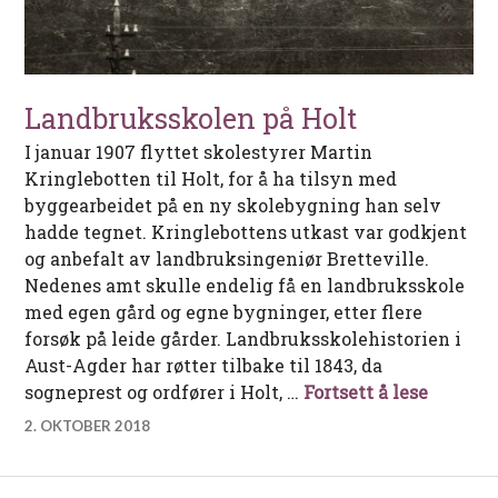
Landbruksskolen på Holt
I januar 1907 flyttet skolestyrer Martin
Kringlebotten til Holt, for å ha tilsyn med
byggearbeidet på en ny skolebygning han selv
hadde tegnet. Kringlebottens utkast var godkjent
og anbefalt av landbruksingeniør Bretteville.
Nedenes amt skulle endelig få en landbruksskole
med egen gård og egne bygninger, etter flere
forsøk på leide gårder. Landbruksskolehistorien i
Aust-Agder har røtter tilbake til 1843, da
Landbru
sogneprest og ordfører i Holt, …
Fortsett å lese
2. OKTOBER 2018