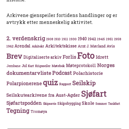
Arkivene gjenspeiler fortidens handlinger og er
avtrykk etter menneskelig aktivitet.
2. verdenskrig
1940
1942
1911
1930
1945
1951
1908
1910
1958
Arkitektskisse
Arendal
Avis
Arnt J. Mørland
1962
Arkitekt
Foto
Brev
Forlis
Idrett
Digitaliserte arkiv
Norges
Møteprotokoll
Jul
Møtebok
Jernbane
Kart
Krigsseiler
Podcast
dokumentarvliste
Polarhistorie
quiz
Seilskip
Polarpionerene
Rapport
Sjøfart
Seilskutearkivene fra Aust-Agder
Sjøfartspodden
Skole
Skipsbygging
Skipsavis
Sommer
Tankfart
Tegning
Tromøya