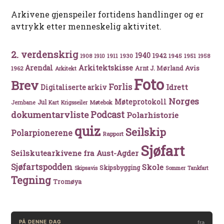
Arkivene gjenspeiler fortidens handlinger og er
avtrykk etter menneskelig aktivitet.
2. verdenskrig
1940
1942
1911
1930
1945
1951
1908
1910
1958
Arkitektskisse
Arendal
Avis
Arnt J. Mørland
1962
Arkitekt
Foto
Brev
Forlis
Idrett
Digitaliserte arkiv
Norges
Møteprotokoll
Jul
Møtebok
Jernbane
Kart
Krigsseiler
Podcast
dokumentarvliste
Polarhistorie
quiz
Seilskip
Polarpionerene
Rapport
Sjøfart
Seilskutearkivene fra Aust-Agder
Sjøfartspodden
Skole
Skipsbygging
Skipsavis
Sommer
Tankfart
Tegning
Tromøya