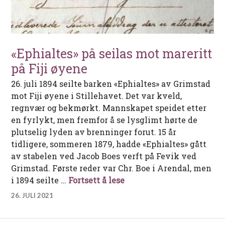
«Ephialtes» på seilas mot mareritt
på Fiji øyene
26. juli 1894 seilte barken «Ephialtes» av Grimstad
mot Fiji øyene i Stillehavet. Det var kveld,
regnvær og bekmørkt. Mannskapet speidet etter
en fyrlykt, men fremfor å se lysglimt hørte de
plutselig lyden av brenninger forut. 15 år
tidligere, sommeren 1879, hadde «Ephialtes» gått
av stabelen ved Jacob Boes verft på Fevik ved
Grimstad. Første reder var Chr. Boe i Arendal, men
«Ephialtes» på seilas mot
i 1894 seilte …
Fortsett å lese
26. JULI 2021