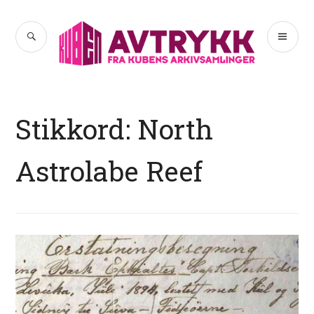
Hopp
til
SØK
PR
Avtrykk
innhold
ME
Stikkord:
North
Astrolabe Reef