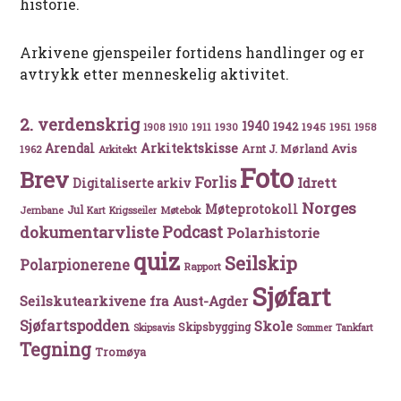
historie.
Arkivene gjenspeiler fortidens handlinger og er
avtrykk etter menneskelig aktivitet.
2. verdenskrig
1940
1942
1911
1930
1945
1951
1908
1910
1958
Arkitektskisse
Arendal
Avis
Arnt J. Mørland
1962
Arkitekt
Foto
Brev
Forlis
Idrett
Digitaliserte arkiv
Norges
Møteprotokoll
Jul
Møtebok
Jernbane
Kart
Krigsseiler
Podcast
dokumentarvliste
Polarhistorie
quiz
Seilskip
Polarpionerene
Rapport
Sjøfart
Seilskutearkivene fra Aust-Agder
Sjøfartspodden
Skole
Skipsbygging
Skipsavis
Sommer
Tankfart
Tegning
Tromøya