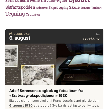
Seilskutearkivene fra Aust-Agder
Sjøfartspodden
Skole
Skipsbygging
Skipsavis
Sommer
Tankfart
Tegning
Tromøya