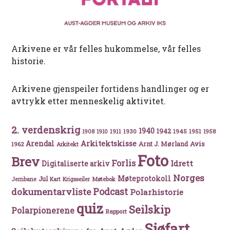
Arkivene er vår felles hukommelse, vår felles
historie.
Arkivene gjenspeiler fortidens handlinger og er
avtrykk etter menneskelig aktivitet.
2. verdenskrig
1940
1942
1911
1930
1945
1951
1908
1910
1958
Arkitektskisse
Arendal
Avis
Arnt J. Mørland
1962
Arkitekt
Foto
Brev
Forlis
Idrett
Digitaliserte arkiv
Norges
Møteprotokoll
Jul
Møtebok
Jernbane
Kart
Krigsseiler
Podcast
dokumentarvliste
Polarhistorie
quiz
Seilskip
Polarpionerene
Rapport
Sjøfart