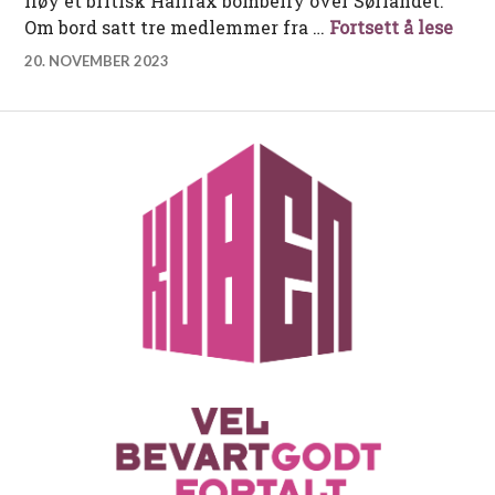
fløy et britisk Halifax bombefly over Sørlandet.
«Ope
Om bord satt tre medlemmer fra …
Fortsett å lese
20. NOVEMBER 2023