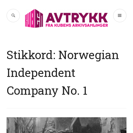
Hopp
til
SØK
PR
Avtrykk
innhold
ME
Stikkord:
Norwegian
Independent
Company No. 1