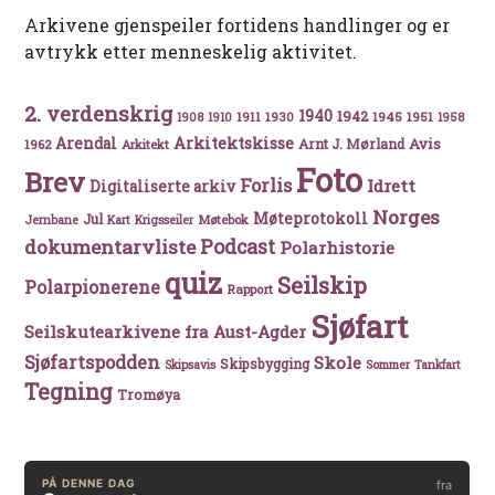
Arkivene gjenspeiler fortidens handlinger og er
avtrykk etter menneskelig aktivitet.
2. verdenskrig
1940
1942
1911
1930
1945
1951
1908
1910
1958
Arkitektskisse
Arendal
Avis
Arnt J. Mørland
1962
Arkitekt
Foto
Brev
Forlis
Idrett
Digitaliserte arkiv
Norges
Møteprotokoll
Jul
Møtebok
Jernbane
Kart
Krigsseiler
Podcast
dokumentarvliste
Polarhistorie
quiz
Seilskip
Polarpionerene
Rapport
Sjøfart
Seilskutearkivene fra Aust-Agder
Sjøfartspodden
Skole
Skipsbygging
Skipsavis
Sommer
Tankfart
Tegning
Tromøya