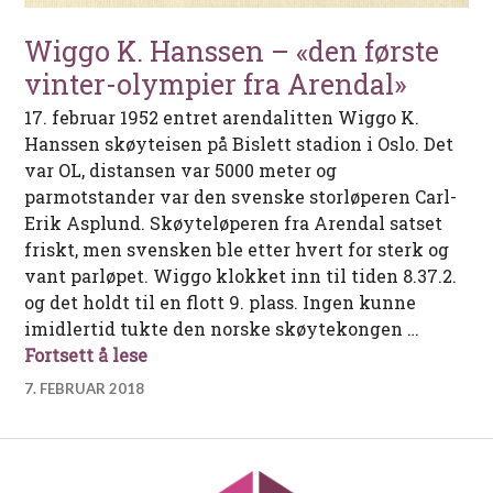
Wiggo K. Hanssen – «den første
vinter-olympier fra Arendal»
17. februar 1952 entret arendalitten Wiggo K.
Hanssen skøyteisen på Bislett stadion i Oslo. Det
var OL, distansen var 5000 meter og
parmotstander var den svenske storløperen Carl-
Erik Asplund. Skøyteløperen fra Arendal satset
friskt, men svensken ble etter hvert for sterk og
vant parløpet. Wiggo klokket inn til tiden 8.37.2.
og det holdt til en flott 9. plass. Ingen kunne
imidlertid tukte den norske skøytekongen …
Wiggo K. Hanssen – «den første vinter
Fortsett å lese
7. FEBRUAR 2018