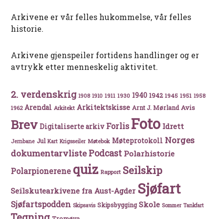
Arkivene er vår felles hukommelse, vår felles
historie.
Arkivene gjenspeiler fortidens handlinger og er
avtrykk etter menneskelig aktivitet.
2. verdenskrig
1940
1942
1911
1930
1945
1951
1908
1910
1958
Arkitektskisse
Arendal
Avis
Arnt J. Mørland
1962
Arkitekt
Foto
Brev
Forlis
Idrett
Digitaliserte arkiv
Norges
Møteprotokoll
Jul
Møtebok
Jernbane
Kart
Krigsseiler
Podcast
dokumentarvliste
Polarhistorie
quiz
Seilskip
Polarpionerene
Rapport
Sjøfart
Seilskutearkivene fra Aust-Agder
Sjøfartspodden
Skole
Skipsbygging
Skipsavis
Sommer
Tankfart
Tegning
Tromøya