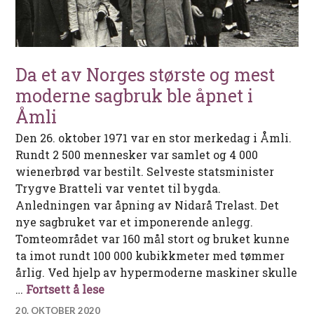
Da et av Norges største og mest
moderne sagbruk ble åpnet i
Åmli
Den 26. oktober 1971 var en stor merkedag i Åmli.
Rundt 2 500 mennesker var samlet og 4 000
wienerbrød var bestilt. Selveste statsminister
Trygve Bratteli var ventet til bygda.
Anledningen var åpning av Nidarå Trelast. Det
nye sagbruket var et imponerende anlegg.
Tomteområdet var 160 mål stort og bruket kunne
ta imot rundt 100 000 kubikkmeter med tømmer
årlig. Ved hjelp av hypermoderne maskiner skulle
Da et av Norges største og mest mode
…
Fortsett å lese
20. OKTOBER 2020