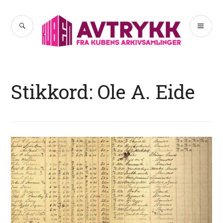
Hopp
til
SØK
PR
Avtrykk
innhold
ME
Stikkord:
Ole A. Eide