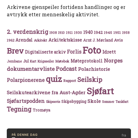
Arkivene gjenspeiler fortidens handlinger og er
avtrykk etter menneskelig aktivitet.
2. verdenskrig
1940
1942
1911
1930
1945
1951
1908
1910
1958
Arkitektskisse
Arendal
Avis
Arnt J. Mørland
1962
Arkitekt
Foto
Brev
Forlis
Idrett
Digitaliserte arkiv
Norges
Møteprotokoll
Jul
Møtebok
Jernbane
Kart
Krigsseiler
Podcast
dokumentarvliste
Polarhistorie
quiz
Seilskip
Polarpionerene
Rapport
Sjøfart
Seilskutearkivene fra Aust-Agder
Sjøfartspodden
Skole
Skipsbygging
Skipsavis
Sommer
Tankfart
Tegning
Tromøya