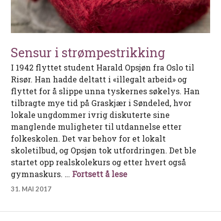
Sensur i strømpestrikking
I 1942 flyttet student Harald Opsjøn fra Oslo til
Risør. Han hadde deltatt i «illegalt arbeid» og
flyttet for å slippe unna tyskernes søkelys. Han
tilbragte mye tid på Graskjær i Søndeled, hvor
lokale ungdommer ivrig diskuterte sine
manglende muligheter til utdannelse etter
folkeskolen. Det var behov for et lokalt
skoletilbud, og Opsjøn tok utfordringen. Det ble
startet opp realskolekurs og etter hvert også
Sensur i strømpestrikk
gymnaskurs. …
Fortsett å lese
31. MAI 2017