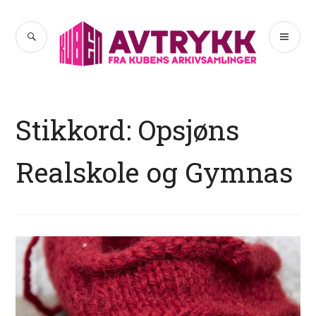
Hopp
til
SØK
PR
Avtrykk
innhold
ME
Stikkord:
Opsjøns
Realskole og Gymnas