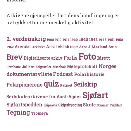
Arkivene gjenspeiler fortidens handlinger og er
avtrykk etter menneskelig aktivitet.
2. verdenskrig
1940
1942
1911
1930
1945
1951
1908
1910
1958
Arkitektskisse
Arendal
Avis
Arnt J. Mørland
1962
Arkitekt
Foto
Brev
Forlis
Idrett
Digitaliserte arkiv
Norges
Møteprotokoll
Jul
Møtebok
Jernbane
Kart
Krigsseiler
Podcast
dokumentarvliste
Polarhistorie
quiz
Seilskip
Polarpionerene
Rapport
Sjøfart
Seilskutearkivene fra Aust-Agder
Sjøfartspodden
Skole
Skipsbygging
Skipsavis
Sommer
Tankfart
Tegning
Tromøya