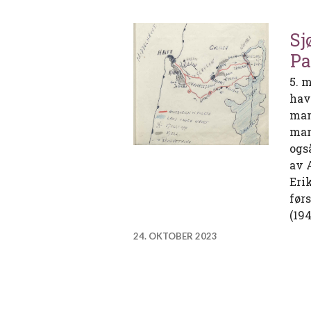
Sj
Pa
5. 
hav
man
man
ogs
av 
Eri
før
(19
24. OKTOBER 2023