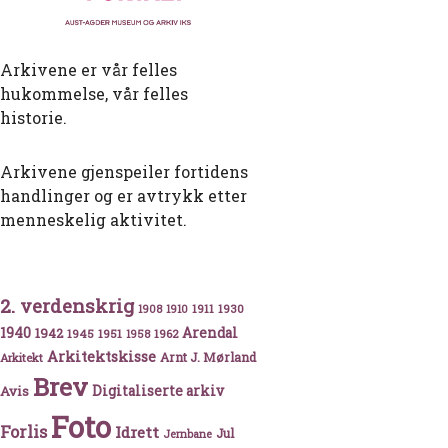
Arkivene er vår felles
hukommelse, vår felles
historie.
Arkivene gjenspeiler fortidens
handlinger og er avtrykk etter
menneskelig aktivitet.
2. verdenskrig
et Palestina i 1950
1911
1930
1908
1910
1940
1942
Arendal
1945
1951
1962
1958
Arkitektskisse
Arnt J. Mørland
Arkitekt
Brev
Avis
Digitaliserte arkiv
Foto
Forlis
Idrett
Jul
Jernbane