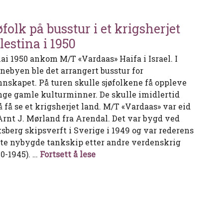
øfolk på busstur i et krigsherjet
lestina i 1950
mai 1950 ankom M/T «Vardaas» Haifa i Israel. I
nebyen ble det arrangert busstur for
nskapet. På turen skulle sjøfolkene få oppleve
ge gamle kulturminner. De skulle imidlertid
å få se et krigsherjet land. M/T «Vardaas» var eid
Arnt J. Mørland fra Arendal. Det var bygd ved
ksberg skipsverft i Sverige i 1949 og var rederens
ste nybygde tankskip etter andre verdenskrig
Sjøfolk på busstur i et krigsherj
40-1945). …
Fortsett å lese