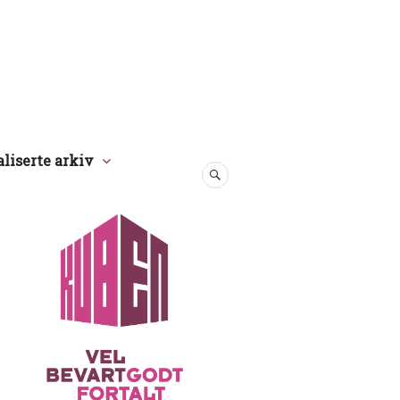
aliserte arkiv
SØK