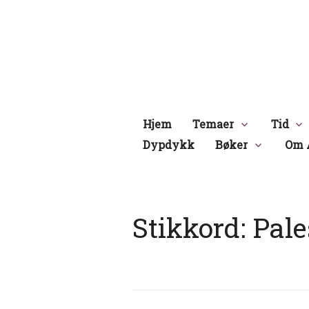
Hopp
til
innhold
Hjem
Temaer
Tid
Dypdykk
Bøker
Om 
Stikkord:
Pale