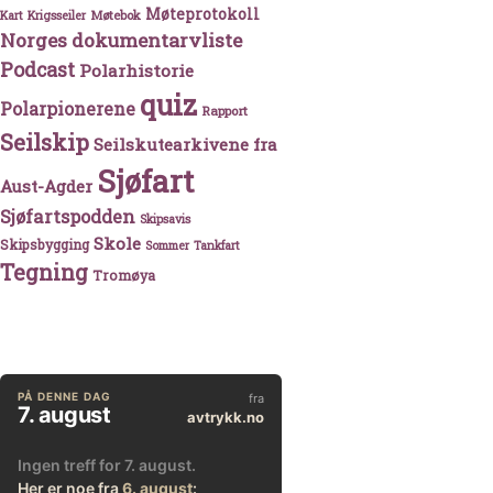
Møteprotokoll
Møtebok
Kart
Krigsseiler
Norges dokumentarvliste
Podcast
Polarhistorie
quiz
Polarpionerene
Rapport
Seilskip
Seilskutearkivene fra
Sjøfart
Aust-Agder
Sjøfartspodden
Skipsavis
Skole
Skipsbygging
Sommer
Tankfart
Tegning
Tromøya