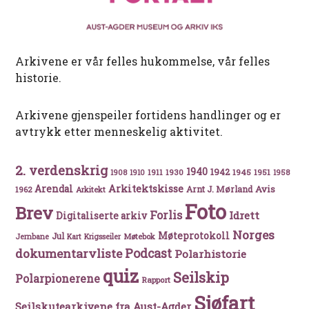
Arkivene er vår felles hukommelse, vår felles
historie.
Arkivene gjenspeiler fortidens handlinger og er
avtrykk etter menneskelig aktivitet.
2. verdenskrig
1940
1942
1911
1930
1945
1951
1908
1910
1958
Arkitektskisse
Arendal
Avis
Arnt J. Mørland
1962
Arkitekt
Foto
Brev
Forlis
Idrett
Digitaliserte arkiv
Norges
Møteprotokoll
Jul
Møtebok
Jernbane
Kart
Krigsseiler
Podcast
dokumentarvliste
Polarhistorie
quiz
Seilskip
Polarpionerene
Rapport
Sjøfart
Seilskutearkivene fra Aust-Agder