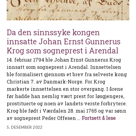
Da den sinnssyke kongen
innsatte Johan Ernst Gunnerus
Krog som sogneprest i Arendal
14. februar 1794 ble Johan Ernst Gunnerus Krog
innsatt som sogneprest i Arendal. Innsettelsen
ble formalisert gjennom et brev fra selveste kong
Christian 7. av Danmark-Norge. For Krog
markerte innsettelsen en stor overgang. I årene
før hadde han nemlig vært prest for løsgjengere,
prostituerte og noen av landets verste forbrytere.
Krog ble født i Værdalen 28. mai 1765 og var sønn
Da den 
av sogneprest Peder Offesen …
Fortsett å lese
5. DESEMBER 2022