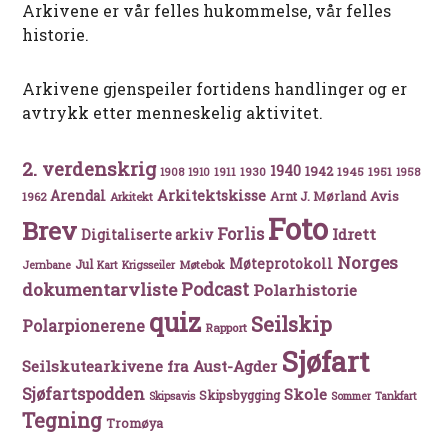
Arkivene er vår felles hukommelse, vår felles
historie.
Arkivene gjenspeiler fortidens handlinger og er
avtrykk etter menneskelig aktivitet.
2. verdenskrig
1940
1942
1911
1930
1945
1951
1908
1910
1958
Arkitektskisse
Arendal
Avis
Arnt J. Mørland
1962
Arkitekt
Foto
Brev
Forlis
Idrett
Digitaliserte arkiv
Norges
Møteprotokoll
Jul
Møtebok
Jernbane
Kart
Krigsseiler
Podcast
dokumentarvliste
Polarhistorie
quiz
Seilskip
Polarpionerene
Rapport
Sjøfart
Seilskutearkivene fra Aust-Agder
Sjøfartspodden
Skole
Skipsbygging
Skipsavis
Sommer
Tankfart
Tegning
Tromøya