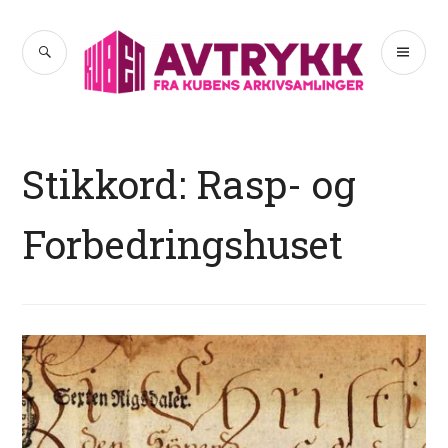
Hopp
til
SØK
PR
Avtrykk
innhold
ME
Stikkord:
Rasp- og
Forbedringshuset