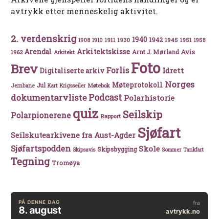
avtrykk etter menneskelig aktivitet.
2. verdenskrig
1940
1942
1911
1930
1945
1951
1908
1910
1958
Arkitektskisse
Arendal
Avis
Arnt J. Mørland
1962
Arkitekt
Foto
Brev
Forlis
Idrett
Digitaliserte arkiv
Norges
Møteprotokoll
Jul
Møtebok
Jernbane
Kart
Krigsseiler
Podcast
dokumentarvliste
Polarhistorie
quiz
Seilskip
Polarpionerene
Rapport
Sjøfart
Seilskutearkivene fra Aust-Agder
Sjøfartspodden
Skole
Skipsbygging
Skipsavis
Sommer
Tankfart
Tegning
Tromøya