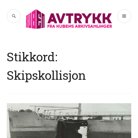
Hopp
til
SØK
PR
Avtrykk
innhold
ME
Stikkord:
Skipskollisjon