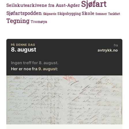
Sjøfart
Seilskutearkivene fra Aust-Agder
Sjøfartspodden
Skole
Skipsbygging
Skipsavis
Sommer
Tankfart
Tegning
Tromøya