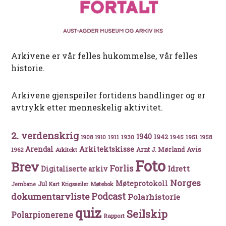
Arkivene er vår felles hukommelse, vår felles
historie.
Arkivene gjenspeiler fortidens handlinger og er
avtrykk etter menneskelig aktivitet.
2. verdenskrig
1940
1942
1911
1930
1945
1951
1908
1910
1958
Arkitektskisse
Arendal
Avis
Arnt J. Mørland
1962
Arkitekt
Foto
Brev
Forlis
Idrett
Digitaliserte arkiv
Norges
Møteprotokoll
Jul
Møtebok
Jernbane
Kart
Krigsseiler
Podcast
dokumentarvliste
Polarhistorie
quiz
Seilskip
Polarpionerene
Rapport