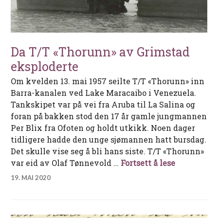
Da T/T «Thorunn» av Grimstad
eksploderte
Om kvelden 13. mai 1957 seilte T/T «Thorunn» inn
Barra-kanalen ved Lake Maracaibo i Venezuela.
Tankskipet var på vei fra Aruba til La Salina og
foran på bakken stod den 17 år gamle jungmannen
Per Blix fra Ofoten og holdt utkikk. Noen dager
tidligere hadde den unge sjømannen hatt bursdag.
Det skulle vise seg å bli hans siste. T/T «Thorunn»
Da T/T «Th
var eid av Olaf Tønnevold …
Fortsett å lese
19. MAI 2020