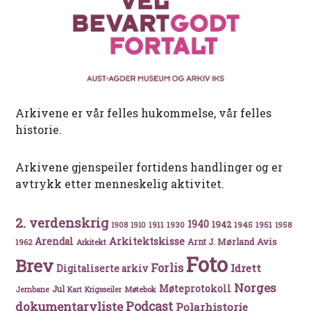
Arkivene er vår felles hukommelse, vår felles
historie.
Arkivene gjenspeiler fortidens handlinger og er
avtrykk etter menneskelig aktivitet.
2. verdenskrig
1940
1942
1911
1930
1945
1951
1908
1910
1958
Arkitektskisse
Arendal
Avis
Arnt J. Mørland
1962
Arkitekt
Foto
Brev
Forlis
Idrett
Digitaliserte arkiv
Norges
Møteprotokoll
Jul
Møtebok
Jernbane
Kart
Krigsseiler
Podcast
dokumentarvliste
Polarhistorie