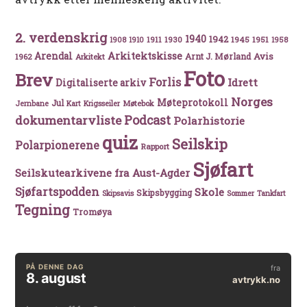
2. verdenskrig
1940
1942
1911
1930
1945
1951
1908
1910
1958
Arkitektskisse
Arendal
Avis
Arnt J. Mørland
1962
Arkitekt
Foto
Brev
Forlis
Idrett
Digitaliserte arkiv
Norges
Møteprotokoll
Jul
Møtebok
Jernbane
Kart
Krigsseiler
Podcast
dokumentarvliste
Polarhistorie
quiz
Seilskip
Polarpionerene
Rapport
Sjøfart
Seilskutearkivene fra Aust-Agder
Sjøfartspodden
Skole
Skipsbygging
Skipsavis
Sommer
Tankfart
Tegning
Tromøya