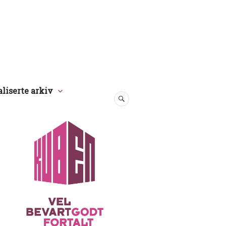
aliserte arkiv
SØK