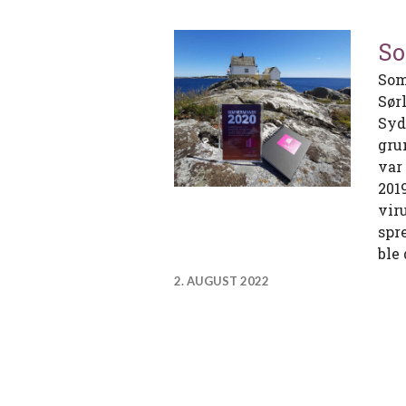
So
Som
Sør
Syd
gru
var
201
vir
spr
ble
2. AUGUST 2022