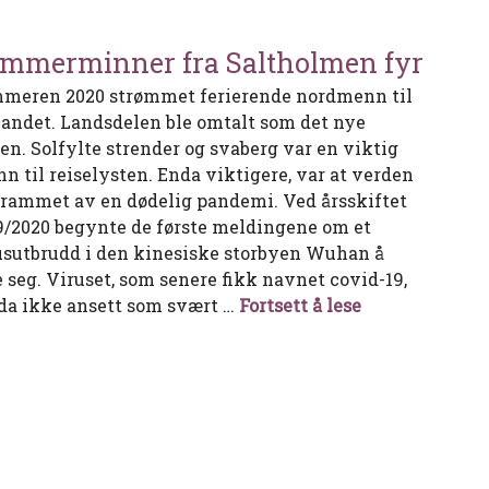
mmerminner fra Saltholmen fyr
meren 2020 strømmet ferierende nordmenn til
landet. Landsdelen ble omtalt som det nye
en. Solfylte strender og svaberg var en viktig
nn til reiselysten. Enda viktigere, var at verden
 rammet av en dødelig pandemi. Ved årsskiftet
9/2020 begynte de første meldingene om et
usutbrudd i den kinesiske storbyen Wuhan å
e seg. Viruset, som senere fikk navnet covid-19,
Sommerminner 
 da ikke ansett som svært …
Fortsett å lese