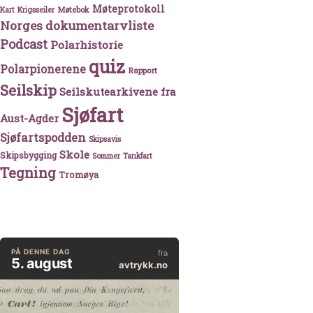
Møteprotokoll
Møtebok
Kart
Krigsseiler
Norges dokumentarvliste
Podcast
Polarhistorie
quiz
Polarpionerene
Rapport
Seilskip
Seilskutearkivene fra
Sjøfart
Aust-Agder
Sjøfartspodden
Skipsavis
Skole
Skipsbygging
Sommer
Tankfart
Tegning
Tromøya