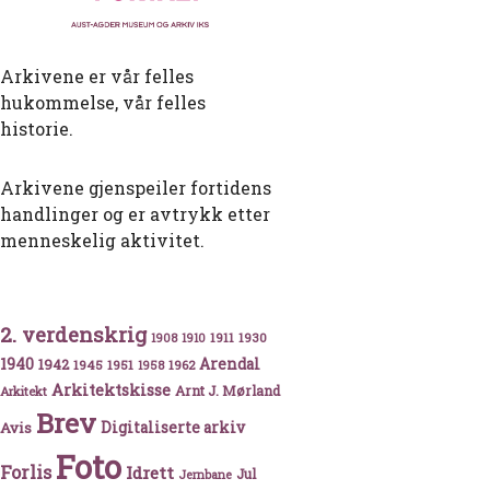
Arkivene er vår felles
hukommelse, vår felles
historie.
Arkivene gjenspeiler fortidens
handlinger og er avtrykk etter
menneskelig aktivitet.
fra Saltholmen fyr
2. verdenskrig
1911
1930
1908
1910
1940
1942
Arendal
1945
1951
1962
1958
Arkitektskisse
Arnt J. Mørland
Arkitekt
Brev
Avis
Digitaliserte arkiv
Foto
Forlis
Idrett
Jul
Jernbane