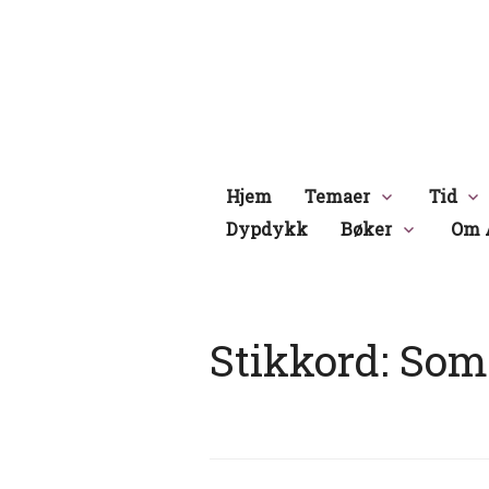
Hopp
til
innhold
Hjem
Temaer
Tid
Dypdykk
Bøker
Om 
Stikkord:
Som