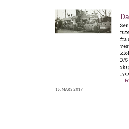
Da
Søn
rut
fra 
ves
klo
D/S 
ski
lyd
…
Fo
15. MARS 2017