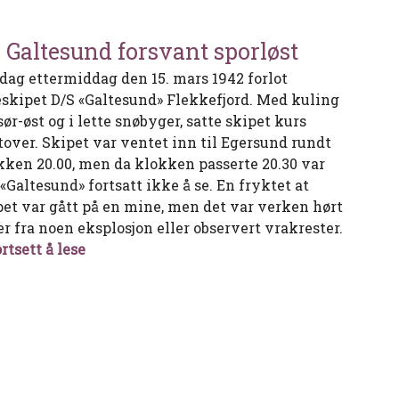
 Galtesund forsvant sporløst
dag ettermiddag den 15. mars 1942 forlot
eskipet D/S «Galtesund» Flekkefjord. Med kuling
sør-øst og i lette snøbyger, satte skipet kurs
tover. Skipet var ventet inn til Egersund rundt
kken 20.00, men da klokken passerte 20.30 var
«Galtesund» fortsatt ikke å se. En fryktet at
pet var gått på en mine, men det var verken hørt
er fra noen eksplosjon eller observert vrakrester.
Da Galtesund forsvant sporløst
rtsett å lese