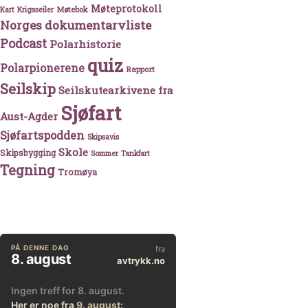
Møteprotokoll
Møtebok
Kart
Krigsseiler
Norges dokumentarvliste
Podcast
Polarhistorie
quiz
Polarpionerene
Rapport
Seilskip
Seilskutearkivene fra
Sjøfart
Aust-Agder
Sjøfartspodden
Skipsavis
Skole
Skipsbygging
Sommer
Tankfart
Tegning
Tromøya