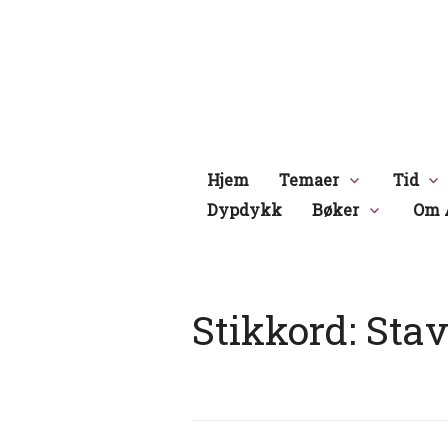
Hopp
til
innhold
Hjem
Temaer
Tid
Dypdykk
Bøker
Om 
Stikkord:
Sta