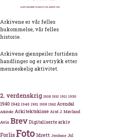
Arkivene er vår felles
hukommelse, vår felles
historie.
Arkivene gjenspeiler fortidens
handlinger og er avtrykk etter
menneskelig aktivitet.
2. verdenskrig
1911
1930
1908
1910
1940
1942
Arendal
1945
1951
1962
1958
Arkitektskisse
Arnt J. Mørland
Arkitekt
Brev
Avis
Digitaliserte arkiv
Foto
Forlis
Idrett
Jul
Jernbane