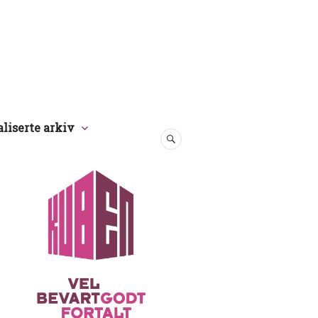
aliserte arkiv
SØK