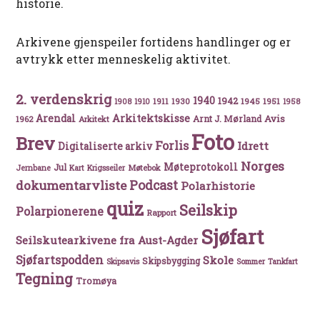
historie.
Arkivene gjenspeiler fortidens handlinger og er
avtrykk etter menneskelig aktivitet.
2. verdenskrig
1940
1942
1911
1930
1945
1951
1908
1910
1958
Arkitektskisse
Arendal
Avis
Arnt J. Mørland
1962
Arkitekt
Foto
Brev
Forlis
Idrett
Digitaliserte arkiv
Norges
Møteprotokoll
Jul
Møtebok
Jernbane
Kart
Krigsseiler
Podcast
dokumentarvliste
Polarhistorie
quiz
Seilskip
Polarpionerene
Rapport
Sjøfart
Seilskutearkivene fra Aust-Agder
Sjøfartspodden
Skole
Skipsbygging
Skipsavis
Sommer
Tankfart
Tegning
Tromøya