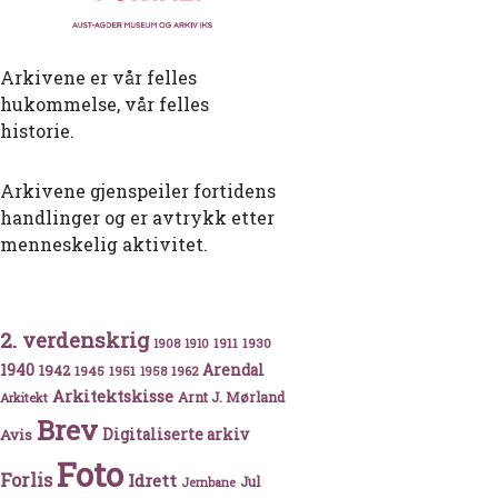
Arkivene er vår felles
hukommelse, vår felles
historie.
Arkivene gjenspeiler fortidens
handlinger og er avtrykk etter
menneskelig aktivitet.
2. verdenskrig
 trebygning
1911
1930
1908
1910
1940
1942
Arendal
1945
1951
1962
1958
Arkitektskisse
Arnt J. Mørland
Arkitekt
Brev
Avis
Digitaliserte arkiv
Foto
Forlis
Idrett
Jul
Jernbane