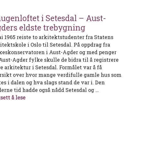
ugenloftet i Setesdal – Aust-
ders eldste trebygning
ai 1965 reiste to arkitektstudenter fra Statens
itektskole i Oslo til Setesdal. På oppdrag fra
keskonservatoren i Aust-Agder og med penger
Aust-Agder fylke skulle de bidra til å registrere
e arkitektur i Setesdal. Formålet var å få
rsikt over hvor mange verdifulle gamle hus som
es i dalen og hva slags stand de var i. Den
erne tid hadde også nådd Setesdal og …
Haugenloftet i Setesdal – Aust-Agders eldste
sett å lese