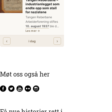
Møt oss også her
Få nye historier rett i