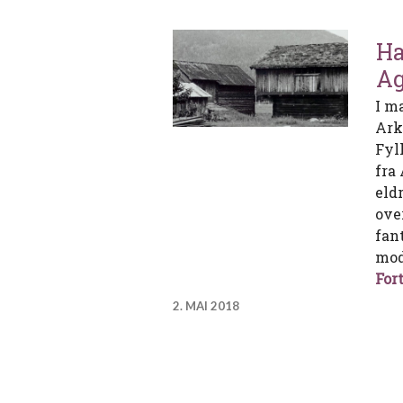
Ha
Ag
I m
Ark
Fyl
fra 
eldr
ove
fant
mod
Fort
2. MAI 2018