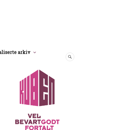
aliserte arkiv
SØK