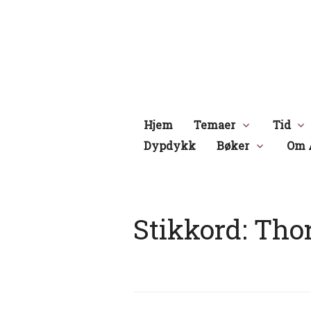
Hopp
til
innhold
Hjem
Temaer
Tid
Dypdykk
Bøker
Om 
Stikkord:
Tho