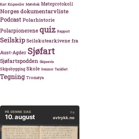
Møteprotokoll
Møtebok
Kart
Krigsseiler
Norges dokumentarvliste
Podcast
Polarhistorie
quiz
Polarpionerene
Rapport
Seilskip
Seilskutearkivene fra
Sjøfart
Aust-Agder
Sjøfartspodden
Skipsavis
Skole
Skipsbygging
Sommer
Tankfart
Tegning
Tromøya