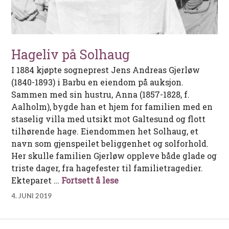
Hageliv på Solhaug
I 1884 kjøpte sogneprest Jens Andreas Gjerløw
(1840-1893) i Barbu en eiendom på auksjon.
Sammen med sin hustru, Anna (1857-1828, f.
Aalholm), bygde han et hjem for familien med en
staselig villa med utsikt mot Galtesund og flott
tilhørende hage. Eiendommen het Solhaug, et
navn som gjenspeilet beliggenhet og solforhold.
Her skulle familien Gjerløw oppleve både glade og
triste dager, fra hagefester til familietragedier.
Hageliv på Solhaug
Ekteparet …
Fortsett å lese
4. JUNI 2019