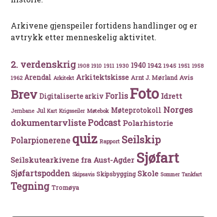
Arkivene gjenspeiler fortidens handlinger og er
avtrykk etter menneskelig aktivitet.
2. verdenskrig
1940
1942
1911
1930
1945
1951
1908
1910
1958
Arkitektskisse
Arendal
Avis
Arnt J. Mørland
1962
Arkitekt
Foto
Brev
Forlis
Idrett
Digitaliserte arkiv
Norges
Møteprotokoll
Jul
Møtebok
Jernbane
Kart
Krigsseiler
Podcast
dokumentarvliste
Polarhistorie
quiz
Seilskip
Polarpionerene
Rapport
Sjøfart
Seilskutearkivene fra Aust-Agder
Sjøfartspodden
Skole
Skipsbygging
Skipsavis
Sommer
Tankfart
Tegning
Tromøya