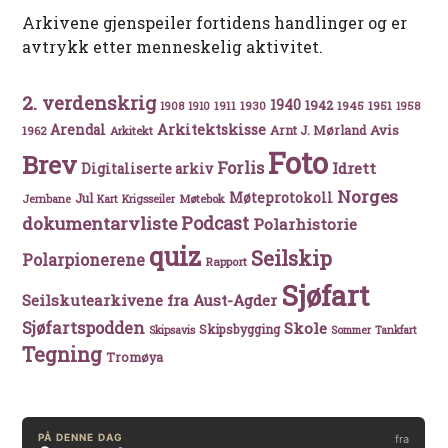
Arkivene gjenspeiler fortidens handlinger og er
avtrykk etter menneskelig aktivitet.
2. verdenskrig
1940
1942
1911
1930
1945
1951
1908
1910
1958
Arkitektskisse
Arendal
Avis
Arnt J. Mørland
1962
Arkitekt
Foto
Brev
Forlis
Idrett
Digitaliserte arkiv
Norges
Møteprotokoll
Jul
Møtebok
Jernbane
Kart
Krigsseiler
Podcast
dokumentarvliste
Polarhistorie
quiz
Seilskip
Polarpionerene
Rapport
Sjøfart
Seilskutearkivene fra Aust-Agder
Sjøfartspodden
Skole
Skipsbygging
Skipsavis
Sommer
Tankfart
Tegning
Tromøya