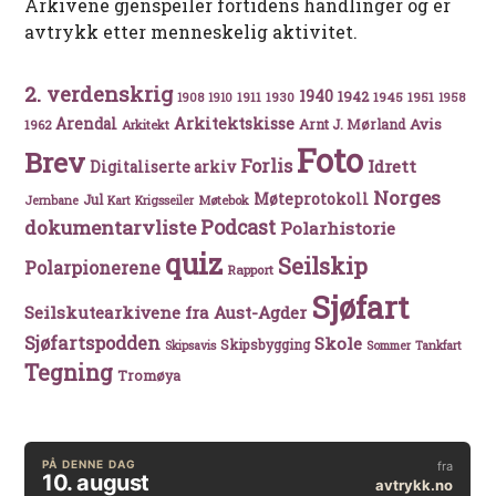
Arkivene gjenspeiler fortidens handlinger og er
avtrykk etter menneskelig aktivitet.
2. verdenskrig
1940
1942
1911
1930
1945
1951
1908
1910
1958
Arkitektskisse
Arendal
Avis
Arnt J. Mørland
1962
Arkitekt
Foto
Brev
Forlis
Idrett
Digitaliserte arkiv
Norges
Møteprotokoll
Jul
Møtebok
Jernbane
Kart
Krigsseiler
Podcast
dokumentarvliste
Polarhistorie
quiz
Seilskip
Polarpionerene
Rapport
Sjøfart
Seilskutearkivene fra Aust-Agder
Sjøfartspodden
Skole
Skipsbygging
Skipsavis
Sommer
Tankfart
Tegning
Tromøya