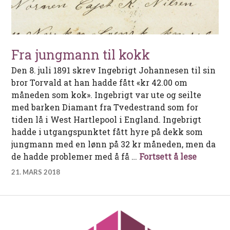
Fra jungmann til kokk
Den 8. juli 1891 skrev Ingebrigt Johannesen til sin
bror Torvald at han hadde fått «kr 42.00 om
måneden som kok». Ingebrigt var ute og seilte
med barken Diamant fra Tvedestrand som for
tiden lå i West Hartlepool i England. Ingebrigt
hadde i utgangspunktet fått hyre på dekk som
jungmann med en lønn på 32 kr måneden, men da
Fra jun
de hadde problemer med å få …
Fortsett å lese
21. MARS 2018