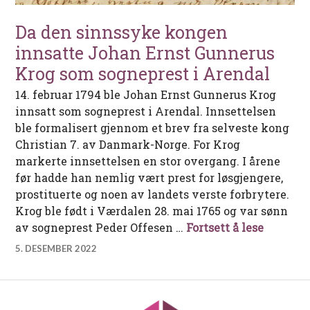
Da den sinnssyke kongen
innsatte Johan Ernst Gunnerus
Krog som sogneprest i Arendal
14. februar 1794 ble Johan Ernst Gunnerus Krog
innsatt som sogneprest i Arendal. Innsettelsen
ble formalisert gjennom et brev fra selveste kong
Christian 7. av Danmark-Norge. For Krog
markerte innsettelsen en stor overgang. I årene
før hadde han nemlig vært prest for løsgjengere,
prostituerte og noen av landets verste forbrytere.
Krog ble født i Værdalen 28. mai 1765 og var sønn
Da den 
av sogneprest Peder Offesen …
Fortsett å lese
5. DESEMBER 2022