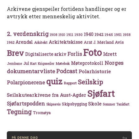
Arkivene gjenspeiler fortidens handlinger og er
avtrykk etter menneskelig aktivitet.
2. verdenskrig
1940
1942
1911
1930
1945
1951
1908
1910
1958
Arkitektskisse
Arendal
Avis
Arnt J. Mørland
1962
Arkitekt
Foto
Brev
Forlis
Idrett
Digitaliserte arkiv
Norges
Møteprotokoll
Jul
Møtebok
Jernbane
Kart
Krigsseiler
Podcast
dokumentarvliste
Polarhistorie
quiz
Seilskip
Polarpionerene
Rapport
Sjøfart
Seilskutearkivene fra Aust-Agder
Sjøfartspodden
Skole
Skipsbygging
Skipsavis
Sommer
Tankfart
Tegning
Tromøya