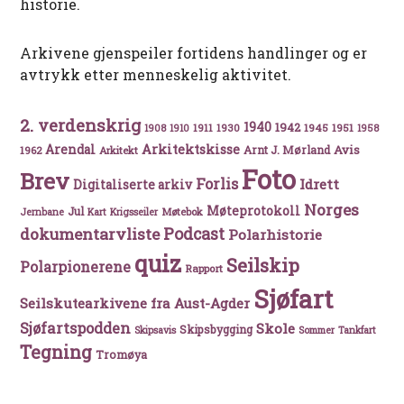
historie.
Arkivene gjenspeiler fortidens handlinger og er
avtrykk etter menneskelig aktivitet.
2. verdenskrig
1940
1942
1911
1930
1945
1951
1908
1910
1958
Arkitektskisse
Arendal
Avis
Arnt J. Mørland
1962
Arkitekt
Foto
Brev
Forlis
Idrett
Digitaliserte arkiv
Norges
Møteprotokoll
Jul
Møtebok
Jernbane
Kart
Krigsseiler
Podcast
dokumentarvliste
Polarhistorie
quiz
Seilskip
Polarpionerene
Rapport
Sjøfart
Seilskutearkivene fra Aust-Agder
Sjøfartspodden
Skole
Skipsbygging
Skipsavis
Sommer
Tankfart
Tegning
Tromøya