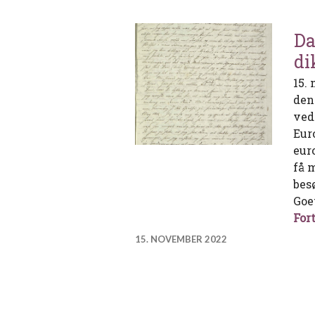
Da
di
15.
den
ved
Eur
eur
få 
bes
Goe
Fort
15. NOVEMBER 2022