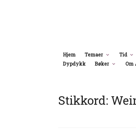
Hopp
til
innhold
Hjem
Temaer
Tid
Dypdykk
Bøker
Om 
Stikkord:
Wei