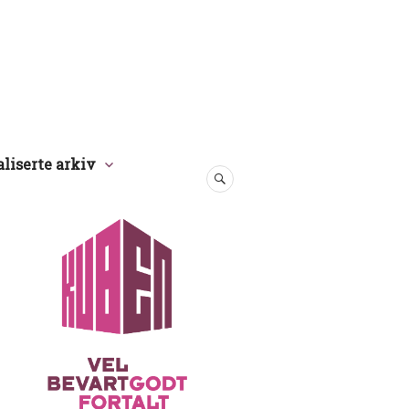
aliserte arkiv
SØK