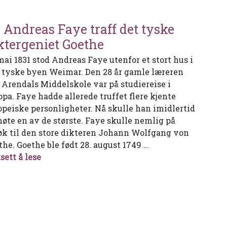
 Andreas Faye traff det tyske
ktergeniet Goethe
 mai 1831 stod Andreas Faye utenfor et stort hus i
 tyske byen Weimar. Den 28 år gamle læreren
 Arendals Middelskole var på studiereise i
opa. Faye hadde allerede truffet flere kjente
opeiske personligheter. Nå skulle han imidlertid
møte en av de største. Faye skulle nemlig på
øk til den store dikteren Johann Wolfgang von
the. Goethe ble født 28. august 1749 …
Da Andreas Faye traff det tyske diktergeniet
sett å lese