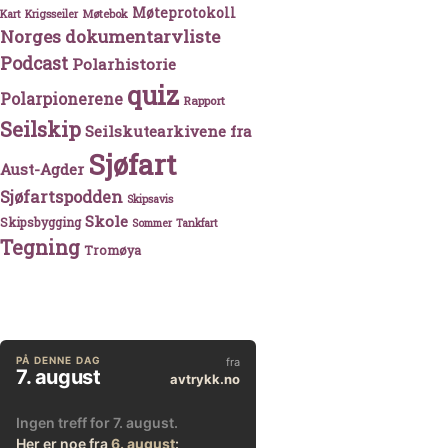
Møteprotokoll
Møtebok
Kart
Krigsseiler
Norges dokumentarvliste
Podcast
Polarhistorie
quiz
Polarpionerene
Rapport
Seilskip
Seilskutearkivene fra
Sjøfart
Aust-Agder
Sjøfartspodden
Skipsavis
Skole
Skipsbygging
Sommer
Tankfart
Tegning
Tromøya