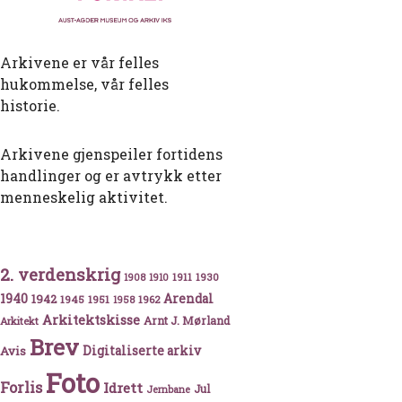
Arkivene er vår felles
hukommelse, vår felles
historie.
Arkivene gjenspeiler fortidens
handlinger og er avtrykk etter
menneskelig aktivitet.
2. verdenskrig
 Goethe
1911
1930
1908
1910
1940
1942
Arendal
1945
1951
1962
1958
Arkitektskisse
Arnt J. Mørland
Arkitekt
Brev
Avis
Digitaliserte arkiv
Foto
Forlis
Idrett
Jul
Jernbane