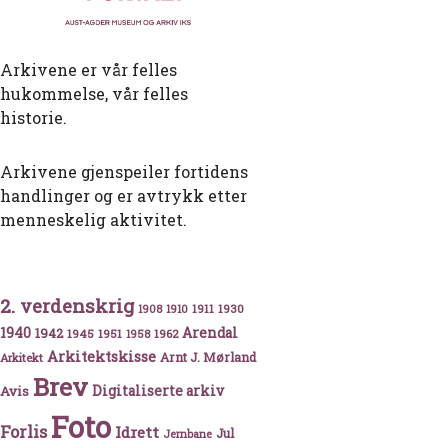
Arkivene er vår felles
hukommelse, vår felles
historie.
Arkivene gjenspeiler fortidens
handlinger og er avtrykk etter
menneskelig aktivitet.
2. verdenskrig
1911
1930
1908
1910
1940
1942
Arendal
1945
1951
1962
1958
Arkitektskisse
Arnt J. Mørland
Arkitekt
Brev
Avis
Digitaliserte arkiv
Foto
Forlis
Idrett
Jul
Jernbane