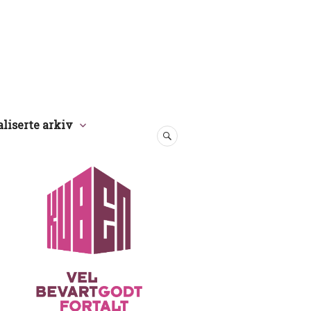
aliserte arkiv
SØK