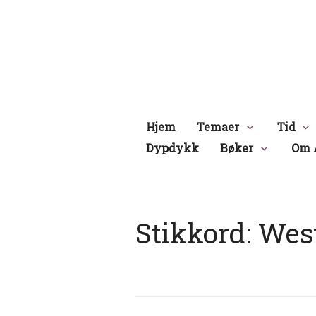
Hopp
til
innhold
Hjem
Temaer
Tid
Dypdykk
Bøker
Om 
Stikkord:
West