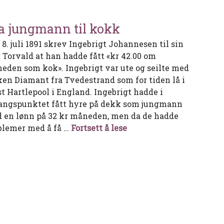
a jungmann til kokk
 8. juli 1891 skrev Ingebrigt Johannesen til sin
r Torvald at han hadde fått «kr 42.00 om
eden som kok». Ingebrigt var ute og seilte med
ken Diamant fra Tvedestrand som for tiden lå i
t Hartlepool i England. Ingebrigt hadde i
angspunktet fått hyre på dekk som jungmann
 en lønn på 32 kr måneden, men da de hadde
Fra jungmann til kokk
blemer med å få …
Fortsett å lese