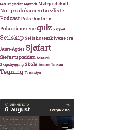
Møteprotokoll
Møtebok
Kart
Krigsseiler
Norges dokumentarvliste
Podcast
Polarhistorie
quiz
Polarpionerene
Rapport
Seilskip
Seilskutearkivene fra
Sjøfart
Aust-Agder
Sjøfartspodden
Skipsavis
Skole
Skipsbygging
Sommer
Tankfart
Tegning
Tromøya