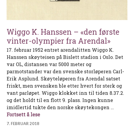
Wiggo K. Hanssen – «den første
vinter-olympier fra Arendal»
17. februar 1952 entret arendalitten Wiggo K.
Hanssen skøyteisen på Bislett stadion i Oslo. Det
var OL, distansen var 5000 meter og
parmotstander var den svenske storløperen Carl-
Erik Asplund. Skøyteløperen fra Arendal satset
friskt, men svensken ble etter hvert for sterk og
vant parløpet. Wiggo klokket inn til tiden 8.37.2.
og det holdt til en flott 9. plass. Ingen kunne
imidlertid tukte den norske skøytekongen …
Wiggo K. Hanssen – «den første vinter
Fortsett å lese
7. FEBRUAR 2018