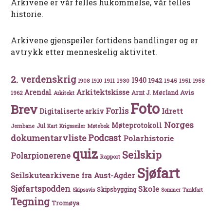
Arkivene er vår felles hukommelse, vår felles
historie.
Arkivene gjenspeiler fortidens handlinger og er
avtrykk etter menneskelig aktivitet.
2. verdenskrig
1940
1942
1911
1930
1945
1951
1908
1910
1958
Arkitektskisse
Arendal
Avis
Arnt J. Mørland
1962
Arkitekt
Foto
Brev
Forlis
Idrett
Digitaliserte arkiv
Norges
Møteprotokoll
Jul
Møtebok
Jernbane
Kart
Krigsseiler
Podcast
dokumentarvliste
Polarhistorie
quiz
Seilskip
Polarpionerene
Rapport
Sjøfart
Seilskutearkivene fra Aust-Agder
Sjøfartspodden
Skole
Skipsbygging
Skipsavis
Sommer
Tankfart
Tegning
Tromøya