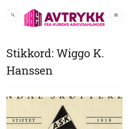
Hopp
til
SØK
PR
Avtrykk
innhold
ME
Stikkord:
Wiggo K.
Hanssen